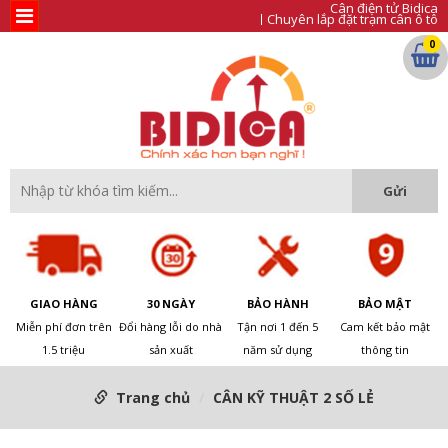
Cân điện tử Bidica
Chuyên lắp đặt trạm cân ô tô
0
GIAO HÀNG
30 NGÀY
BẢO HÀNH
BẢO MẬT
Miễn phí đơn trên
Đổi hàng lỗi do nhà
Tận nơi 1 đến 5
Cam kết bảo mật
1.5 triệu
sản xuất
năm sử dụng
thông tin
Trang chủ
CÂN KỸ THUẬT 2 SỐ LẺ