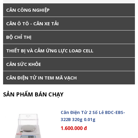
CÂN CÔNG NGHIỆP
CÂN Ô TÔ - CÂN XE TẢI
BỘ CHỈ THỊ
THIẾT BỊ VÀ CẢM ỨNG LỰC LOAD CELL
CÂN SỨC KHỎE
CÂN ĐIỆN TỬ IN TEM MÃ VẠCH
SẢN PHẨM BÁN CHẠY
Cân Điện Tử 2 Số Lẻ BDC-EBS-
322B 320g 0.01g
1.600.000 đ