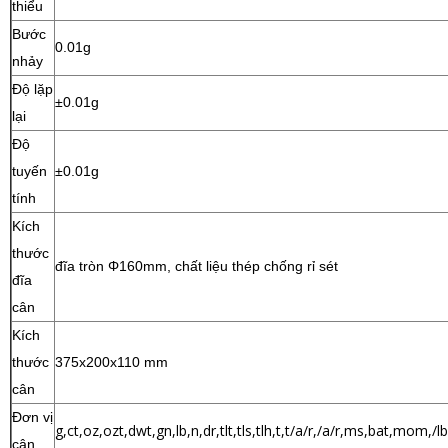
thiểu
Bước
0.01g
nhảy
Độ lặp
±0.01g
lại
Độ
tuyến
±0.01g
tính
Kích
thước
đĩa tròn Φ160mm, chất liệu thép chống rỉ sét
đĩa
cân
Kích
thước
375x200x110 mm
cân
Đơn vị
g,ct,oz,ozt,dwt,gn,lb,n,dr,tlt,tls,tlh,t,t/a/r,/a/r,ms,bat,mom,/lb,
cân