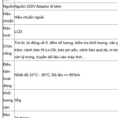
Nguồn
Nguồn 220V Adaptor đi kèm
Hiệu
Hiệu chuẩn ngoài
chuẩn
Màn
LCD
hình
Trừ bì, từ động về 0, đếm số lượng, kiểm tra khối lượng, cân
Chức
trăm, cảnh báo Hi-Lo-Ok, báo pin yếu, cảnh báo quá tải, in te
năng
cân tỷ trọng, truyền dữ liệu vào máy tính...
Điều
kiện
Nhiệt độ 10°C - 30°C, Độ ẩm <= 85%rh
hoạt
động
Khối
lượng
3Kg
cân
Bảo