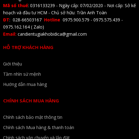
Mã số thuế
: 0316133239 - Ngày cấp: 07/02/2020 - Nơi cấp: Sở kế
hoạch và đầu tư HCM - Chủ sở hữu: Trần Anh Toàn
ĐT
: 028-66503167
Hotline
0975.900.579 - 0975.575.439 -
0975.162.164 ( Zalo)
Email:
candientugiakhobidica@gmail.com
HỖ TRỢ KHÁCH HÀNG
Giới thiệu
Tầm nhìn sứ mệnh
Hướng dẫn mua hàng
CHÍNH SÁCH MUA HÀNG
Chính sách bảo mật thông tin
Chính sách Mua hàng & thanh toán
Chính sách vận chuyển và lắp đặt