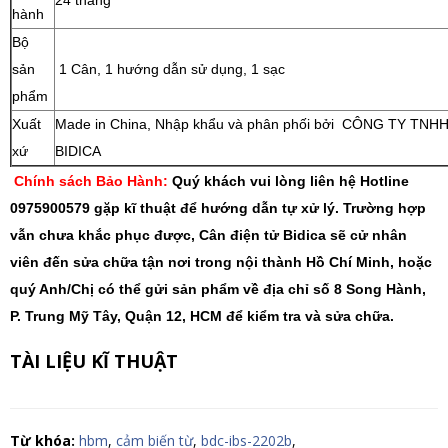
24 tháng
hành
Bộ
sản
1 Cân, 1 hướng dẫn sử dụng, 1 sạc
phẩm
Xuất
Made in China, Nhập khẩu và phân phối bởi CÔNG TY TNH
xứ
BIDICA
Chính sách Bảo Hành:
Quý khách vui lòng liên hệ Hotline
0975900579 gặp kĩ thuật để hướng dẫn tự xử lý. Trường hợp
vẫn chưa khắc phục được, Cân điện tử Bidica sẽ cử nhân
viên đến sửa chữa tận nơi trong nội thành Hồ Chí Minh, hoặc
quý Anh/Chị có thể gửi sản phẩm về địa chỉ số 8 Song Hành,
P. Trung Mỹ Tây, Quận 12, HCM để kiểm tra và sửa chữa.
TÀI LIỆU KĨ THUẬT
Từ khóa:
hbm
,
cảm biến từ
,
bdc-ibs-2202b
,