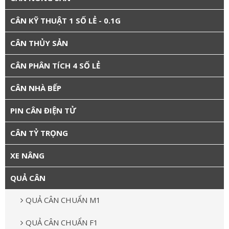
CÂN KỸ THUẬT 1 SỐ LẺ - 0.1G
CÂN THỦY SẢN
CÂN PHÂN TÍCH 4 SỐ LẺ
CÂN NHÀ BẾP
PIN CÂN ĐIỆN TỬ
CÂN TỶ TRỌNG
XE NÂNG
QUẢ CÂN
QUẢ CÂN CHUẨN M1
QUẢ CÂN CHUẨN F1