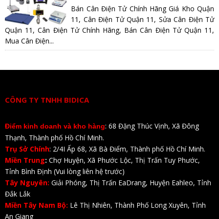
Bán Cân Điện Tử Chính Hãng Giá Kho Quận
11, Cân Điện Tử Quận 11, Sửa Cân Điện Tử
Quận 11, Cân Điện Tử Chính Hãng, Bán Cân Điện Tử Quận 11,
Mua Cân Điện...
CÔNG TY TNHH BIDICA
: 68 Đặng Thúc Vịnh, Xã Đông
Điểm kinh doanh và kho hàng
Thạnh, Thành phố Hồ Chí Minh.
Trụ Sở Chính
: 2/4I Ấp 68, Xã Bà Điểm, Thành phố Hồ Chí Minh.
Miền Trung
:
Chợ Huyện, Xã Phước Lộc, Thị Trấn Tuy Phước,
Tỉnh Bình Định (Vui lòng liên hệ trước)
Tây Nguyên:
Giải Phóng, Thị Trấn EaDrang, Huyện Eahleo, Tỉnh
Đắk Lắk
Miền Tây Nam Bộ:
Lê Thị Nhiên, Thành Phố Long Xuyên, Tỉnh
An Giang