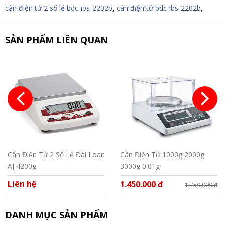
cân điện tử 2 số lẻ bdc-ibs-2202b
,
cân điện tử bdc-ibs-2202b
,
SẢN PHẨM LIÊN QUAN
Cân Điện Tử 2 Số Lẻ Đài Loan
Cân Điện Tử 1000g 2000g
AJ 4200g
3000g 0.01g
Liên hệ
1.450.000 đ
1.750.000 đ
DANH MỤC SẢN PHẨM