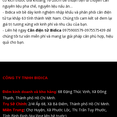
có kích thước đĩa khoảng 16-20cm để thuận tiện di chuyển cân
nguyên liệu pha chế, nguyên liệu nấu ăn…
- Bidica với bề dày kinh nghiệm nhập khẩu và phân phối cân điện
tử tại khắp 63 tỉnh thành Việt Nam. Chúng tôi cam kết sẽ đem lại
giá trị tương xứng với kinh phí và nhu cầu của bạn.
- Liên hệ ngay
Cân điện tử Bidica
0975900579-0975575439 để
chúng tôi tư vấn miễn phí và mang lại giải pháp cân phù hợp, hiệu
quả cho bạn.
CÔNG TY TNHH BIDICA
: 68 Đặng Thúc Vịnh, Xã Đông
Điểm kinh doanh và kho hàng
Thạnh, Thành phố Hồ Chí Minh.
Trụ Sở Chính
: 2/4I Ấp 68, Xã Bà Điểm, Thành phố Hồ Chí Minh.
Miền Trung
:
Chợ Huyện, Xã Phước Lộc, Thị Trấn Tuy Phước,
Tỉnh Bình Định (Vui lòng liên hệ trước)