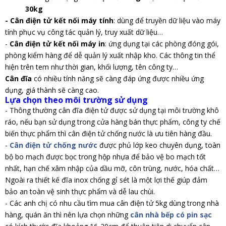
30kg
- Cân điện tử kết nối máy tính
: dùng để truyền dữ liệu vào máy
tính phục vụ công tác quản lý, truy xuất dữ liệu…
-
Cân điện tử kết nối máy in
: ứng dụng tại các phòng đóng gói,
phòng kiểm hàng để dễ quản lý xuất nhập kho. Các thông tin thể
hiện trên tem như thời gian, khối lượng, tên công ty…
Cân đĩa
có nhiều tính năng sẽ càng đáp ứng được nhiều ứng
dụng, giá thành sẽ càng cao.
Lựa chọn theo môi trường sử dụng
- Thông thường cân đĩa điện tử được sử dụng tại môi trường khô
ráo, nếu bạn sử dụng trong cửa hàng bán thực phẩm, công ty chế
biến thực phẩm thì cân điện tử chống nước là ưu tiên hàng đầu.
-
Cân điện tử chống nước
được phủ lớp keo chuyên dụng, toàn
bộ bo mạch được bọc trong hộp nhựa để bảo vệ bo mạch tốt
nhất, hạn chế xâm nhập của dầu mỡ, côn trùng, nước, hóa chất…
Ngoài ra thiết kế đĩa inox chống gỉ sét là một lợi thế giúp đảm
bảo an toàn vệ sinh thực phẩm và dễ lau chùi.
- Các anh chị có nhu cầu tìm mua cân điện tử 5kg dùng trong nhà
hàng, quán ăn thì nên lựa chọn những
cân nhà bếp có pin sạc