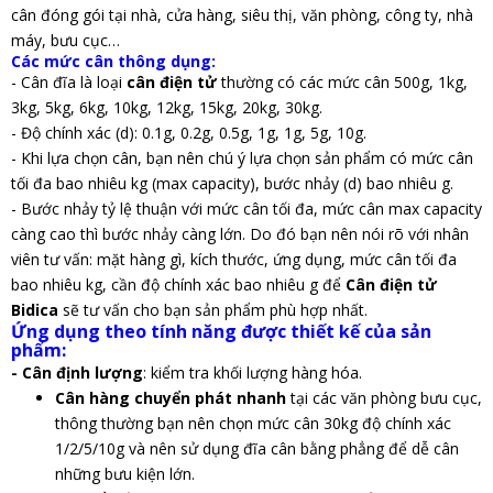
cân đóng gói tại nhà, cửa hàng, siêu thị, văn phòng, công ty, nhà
máy, bưu cục…
Các mức cân thông dụng:
- Cân đĩa là loại
cân điện tử
thường có các mức cân 500g, 1kg,
3kg, 5kg, 6kg, 10kg, 12kg, 15kg, 20kg, 30kg.
- Độ chính xác (d): 0.1g, 0.2g, 0.5g, 1g, 1g, 5g, 10g.
- Khi lựa chọn cân, bạn nên chú ý lựa chọn sản phẩm có mức cân
tối đa bao nhiêu kg (max capacity), bước nhảy (d) bao nhiêu g.
- Bước nhảy tỷ lệ thuận với mức cân tối đa, mức cân max capacity
càng cao thì bước nhảy càng lớn. Do đó bạn nên nói rõ với nhân
viên tư vấn: mặt hàng gì, kích thước, ứng dụng, mức cân tối đa
bao nhiêu kg, cần độ chính xác bao nhiêu g để
Cân điện tử
Bidica
sẽ tư vấn cho bạn sản phẩm phù hợp nhất.
Ứng dụng theo tính năng được thiết kế của sản
phẩm:
- Cân định lượng
: kiểm tra khối lượng hàng hóa.
Cân hàng chuyển phát nhanh
tại các văn phòng bưu cục,
thông thường bạn nên chọn mức cân 30kg độ chính xác
1/2/5/10g và nên sử dụng đĩa cân bằng phẳng để dễ cân
những bưu kiện lớn.