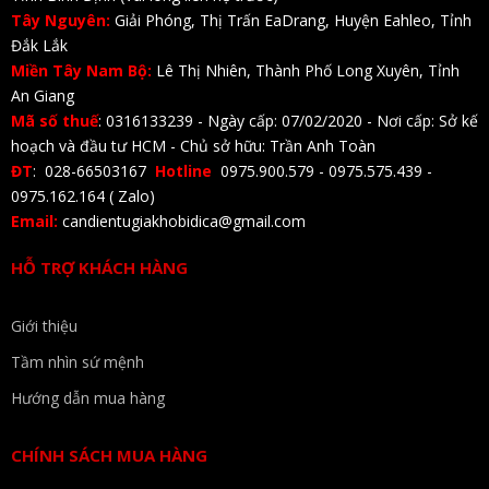
Tây Nguyên:
Giải Phóng, Thị Trấn EaDrang, Huyện Eahleo, Tỉnh
Đắk Lắk
Miền Tây Nam Bộ:
Lê Thị Nhiên, Thành Phố Long Xuyên, Tỉnh
An Giang
Mã số thuế
: 0316133239 - Ngày cấp: 07/02/2020 - Nơi cấp: Sở kế
hoạch và đầu tư HCM - Chủ sở hữu: Trần Anh Toàn
ĐT
: 028-66503167
Hotline
0975.900.579 - 0975.575.439 -
0975.162.164 ( Zalo)
Email:
candientugiakhobidica@gmail.com
HỖ TRỢ KHÁCH HÀNG
Giới thiệu
Tầm nhìn sứ mệnh
Hướng dẫn mua hàng
CHÍNH SÁCH MUA HÀNG