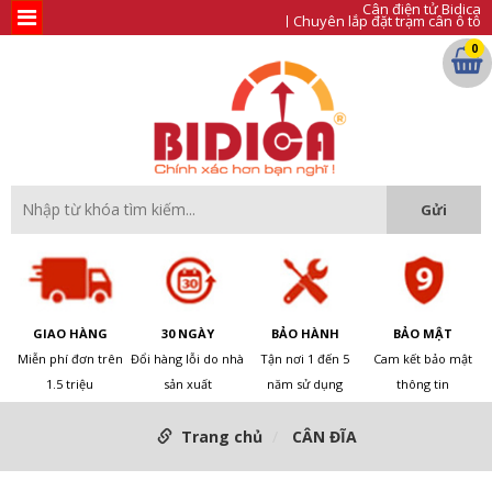
Cân điện tử Bidica
Chuyên lắp đặt trạm cân ô tô
0
GIAO HÀNG
30 NGÀY
BẢO HÀNH
BẢO MẬT
Miễn phí đơn trên
Đổi hàng lỗi do nhà
Tận nơi 1 đến 5
Cam kết bảo mật
1.5 triệu
sản xuất
năm sử dụng
thông tin
Trang chủ
CÂN ĐĨA