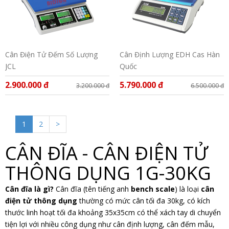
Cân Điện Tử Đếm Số Lượng
Cân Định Lượng EDH Cas Hàn
JCL
Quốc
2.900.000 đ
5.790.000 đ
3.200.000 đ
6.500.000 đ
1
2
>
CÂN ĐĨA - CÂN ĐIỆN TỬ
THÔNG DỤNG 1G-30KG
Cân đĩa là gì?
Cân đĩa (tên tiếng anh
bench scale
) là loại
cân
điện tử thông dụng
thường có mức cân tối đa 30kg, có kích
thước linh hoạt tối đa khoảng 35x35cm có thể xách tay di chuyển
tiện lợi với nhiều công dụng như cân định lượng, cân đếm mẫu,