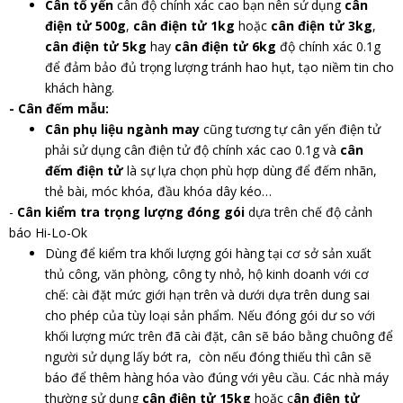
Cân tổ yến
cân độ chính xác cao bạn nên sử dụng
cân
điện tử 500g
,
cân điện tử 1kg
hoặc
cân điện tử 3kg
,
cân điện tử 5kg
hay
cân điện tử 6kg
độ chính xác 0.1g
để đảm bảo đủ trọng lượng tránh hao hụt, tạo niềm tin cho
khách hàng.
- Cân đếm mẫu:
Cân phụ liệu ngành may
cũng tương tự cân yến điện tử
phải sử dụng cân điện tử độ chính xác cao 0.1g và
cân
đếm điện tử
là sự lựa chọn phù hợp dùng để đếm nhãn,
thẻ bài, móc khóa, đầu khóa dây kéo…
-
Cân kiểm tra trọng lượng đóng gói
dựa trên chế độ cảnh
báo Hi-Lo-Ok
Dùng để kiểm tra khối lượng gói hàng tại cơ sở sản xuất
thủ công, văn phòng, công ty nhỏ, hộ kinh doanh với cơ
chế: cài đặt mức giới hạn trên và dưới dựa trên dung sai
cho phép của tùy loại sản phẩm. Nếu đóng gói dư so với
khối lượng mức trên đã cài đặt, cân sẽ báo bằng chuông để
người sử dụng lấy bớt ra, còn nếu đóng thiếu thì cân sẽ
báo để thêm hàng hóa vào đúng với yêu cầu. Các nhà máy
thường sử dụng
cân điện tử 15kg
hoặc c
ân điện tử