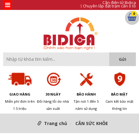
Cân điện tử Bidica
Chuyên lắp đặt trạm cân ô tô
0
GIAO HÀNG
30 NGÀY
BẢO HÀNH
BẢO MẬT
Miễn phí đơn trên
Đổi hàng lỗi do nhà
Tận nơi 1 đến 5
Cam kết bảo mật
1.5 triệu
sản xuất
năm sử dụng
thông tin
Trang chủ
CÂN SỨC KHỎE