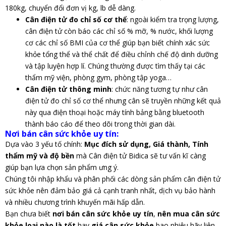
180kg, chuyển đổi đơn vị kg, lb dễ dàng.
Cân điện tử đo chỉ số cơ thể
: ngoài kiểm tra trọng lượng,
cân điện tử còn báo các chỉ số % mỡ, % nước, khối lượng
cơ các chỉ số BMI của cơ thể giúp bạn biết chính xác sức
khỏe tổng thể và thể chất để điều chỉnh chế độ dinh dưỡng
và tập luyện hợp lí. Chúng thường được tìm thấy tại các
thẩm mỹ viện, phòng gym, phòng tập yoga…
Cân điện tử thông minh
: chức năng tương tự như cân
điện tử đo chỉ số cơ thể nhưng cân sẽ truyền những kết quả
này qua điện thoại hoặc máy tính bảng bằng bluetooth
thành báo cáo để theo dõi trong thời gian dài.
Nơi bán cân sức khỏe uy tín:
Dựa vào 3 yếu tố chính:
Mục đích sử dụng, Giá thành, Tính
thẩm mỹ và độ bền
mà Cân điện tử Bidica sẽ tư vấn kĩ càng
giúp bạn lựa chọn sản phẩm ưng ý.
Chúng tôi nhập khẩu và phân phối các dòng sản phẩm cân điện tử
sức khỏe nên đảm bảo giá cả cạnh tranh nhất, dịch vụ bảo hành
và nhiều chương trình khuyến mãi hấp dẫn.
Bạn chưa biết
nơi bán cân sức khỏe uy tín
,
nên mua cân sức
khỏe loại nào là tốt
hay
giá cân sức khỏe
bao nhiêu hãy liên