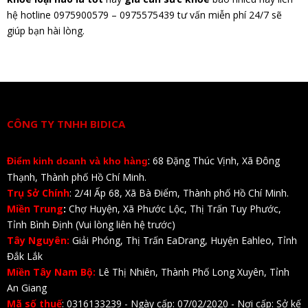
hệ hotline 0975900579 – 0975575439 tư vấn miễn phí 24/7 sẽ
giúp bạn hài lòng.
CÔNG TY TNHH BIDICA
: 68 Đặng Thúc Vịnh, Xã Đông
Điểm kinh doanh và kho hàng
Thạnh, Thành phố Hồ Chí Minh.
Trụ Sở Chính
: 2/4I Ấp 68, Xã Bà Điểm, Thành phố Hồ Chí Minh.
Miền Trung
:
Chợ Huyện, Xã Phước Lộc, Thị Trấn Tuy Phước,
Tỉnh Bình Định (Vui lòng liên hệ trước)
Tây Nguyên:
Giải Phóng, Thị Trấn EaDrang, Huyện Eahleo, Tỉnh
Đắk Lắk
Miền Tây Nam Bộ:
Lê Thị Nhiên, Thành Phố Long Xuyên, Tỉnh
An Giang
Mã số thuế
: 0316133239 - Ngày cấp: 07/02/2020 - Nơi cấp: Sở kế