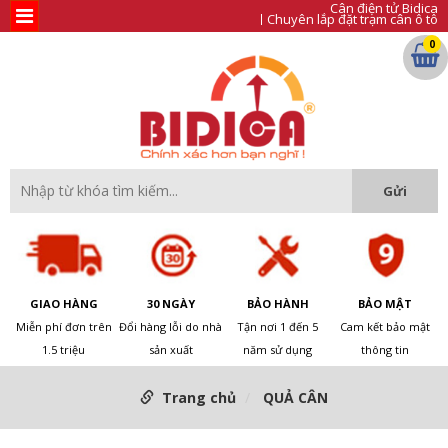
Cân điện tử Bidica
Chuyên lắp đặt trạm cân ô tô
0
GIAO HÀNG
30 NGÀY
BẢO HÀNH
BẢO MẬT
Miễn phí đơn trên
Đổi hàng lỗi do nhà
Tận nơi 1 đến 5
Cam kết bảo mật
1.5 triệu
sản xuất
năm sử dụng
thông tin
Trang chủ
QUẢ CÂN