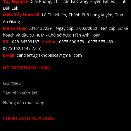
Tây Nguyên:
Giải Phóng, Thị Trấn EaDrang, Huyện Eahleo, Tỉnh
Đắk Lắk
Miền Tây Nam Bộ:
Lê Thị Nhiên, Thành Phố Long Xuyên, Tỉnh
An Giang
Mã số thuế
: 0316133239 - Ngày cấp: 07/02/2020 - Nơi cấp: Sở kế
hoạch và đầu tư HCM - Chủ sở hữu: Trần Anh Toàn
ĐT
: 028-66503167
Hotline
0975.900.579 - 0975.575.439 -
0975.162.164 ( Zalo)
Email:
candientugiakhobidica@gmail.com
HỖ TRỢ KHÁCH HÀNG
Giới thiệu
Tầm nhìn sứ mệnh
Hướng dẫn mua hàng
CHÍNH SÁCH MUA HÀNG