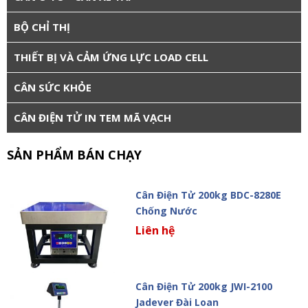
BỘ CHỈ THỊ
THIẾT BỊ VÀ CẢM ỨNG LỰC LOAD CELL
CÂN SỨC KHỎE
CÂN ĐIỆN TỬ IN TEM MÃ VẠCH
SẢN PHẨM BÁN CHẠY
Cân Điện Tử 200kg BDC-8280E
Chống Nước
Liên hệ
Cân Điện Tử 200kg JWI-2100
Jadever Đài Loan