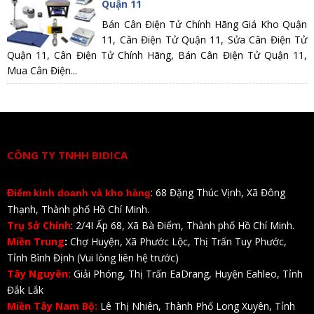
Quận 11
Bán Cân Điện Tử Chính Hãng Giá Kho Quận
11, Cân Điện Tử Quận 11, Sửa Cân Điện Tử
Quận 11, Cân Điện Tử Chính Hãng, Bán Cân Điện Tử Quận 11,
Mua Cân Điện...
CÔNG TY TNHH BIDICA
: 68 Đặng Thúc Vịnh, Xã Đông
Điểm kinh doanh và kho hàng
Thạnh, Thành phố Hồ Chí Minh.
Trụ Sở Chính
: 2/4I Ấp 68, Xã Bà Điểm, Thành phố Hồ Chí Minh.
Miền Trung
:
Chợ Huyện, Xã Phước Lộc, Thị Trấn Tuy Phước,
Tỉnh Bình Định (Vui lòng liên hệ trước)
Tây Nguyên:
Giải Phóng, Thị Trấn EaDrang, Huyện Eahleo, Tỉnh
Đắk Lắk
Miền Tây Nam Bộ:
Lê Thị Nhiên, Thành Phố Long Xuyên, Tỉnh