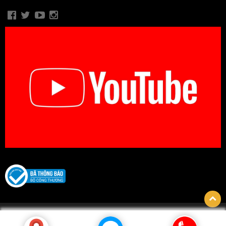
© Bản quyền thuộc về CÔNG TY TNHH BIDICA. Thiết kế bởi