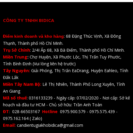
CÔNG TY TNHH BIDICA
: 68 Đặng Thúc Vịnh, Xã Đông
Điểm kinh doanh và kho hàng
Thạnh, Thành phố Hồ Chí Minh.
Trụ Sở Chính
: 2/4I Ấp 68, Xã Bà Điểm, Thành phố Hồ Chí Minh.
Miền Trung
:
Chợ Huyện, Xã Phước Lộc, Thị Trấn Tuy Phước,
Tỉnh Bình Định (Vui lòng liên hệ trước)
Tây Nguyên:
Giải Phóng, Thị Trấn EaDrang, Huyện Eahleo, Tỉnh
Đắk Lắk
Miền Tây Nam Bộ:
Lê Thị Nhiên, Thành Phố Long Xuyên, Tỉnh
An Giang
Mã số thuế
: 0316133239 - Ngày cấp: 07/02/2020 - Nơi cấp: Sở kế
hoạch và đầu tư HCM - Chủ sở hữu: Trần Anh Toàn
ĐT
: 028-66503167
Hotline
0975.900.579 - 0975.575.439 -
0975.162.164 ( Zalo)
Email:
candientugiakhobidica@gmail.com