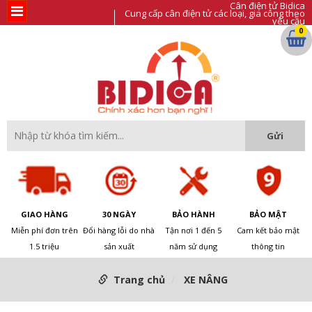
Cân điện tử Bidica
Cung cấp cân điện tử các loại, gia công theo
yêu cầu
0
GIAO HÀNG
30 NGÀY
BẢO HÀNH
BẢO MẬT
Miễn phí đơn trên
Đổi hàng lỗi do nhà
Tận nơi 1 đến 5
Cam kết bảo mật
1.5 triệu
sản xuất
năm sử dụng
thông tin
Trang chủ
XE NÂNG