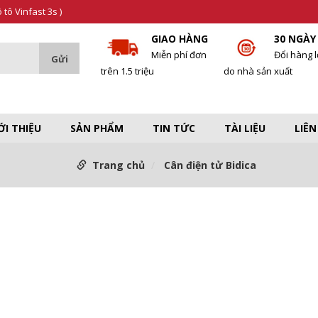
tô Vinfast 3s )
GIAO HÀNG
30 NGÀY
Miễn phí đơn
Đổi hàng l
trên 1.5 triệu
do nhà sản xuất
ỚI THIỆU
SẢN PHẨM
TIN TỨC
TÀI LIỆU
LIÊN
Trang chủ
Cân điện tử Bidica