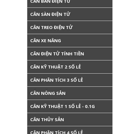
CÂN BÀN ĐIỆN TỬ
CÂN SÀN ĐIỆN TỬ
CÂN TREO ĐIỆN TỬ
CÂN XE NÂNG
CÂN ĐIỆN TỬ TÍNH TIỀN
CÂN KỸ THUẬT 2 SỐ LẺ
CÂN PHÂN TÍCH 3 SỐ LẺ
CÂN NÔNG SẢN
CÂN KỸ THUẬT 1 SỐ LẺ - 0.1G
CÂN THỦY SẢN
CÂN PHÂN TÍCH 4 SỐ LẺ