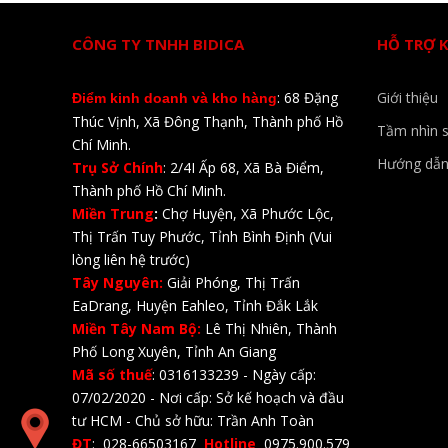
CÔNG TY TNHH BIDICA
HỖ TRỢ 
: 68 Đặng
Giới thiệu
Điểm kinh doanh và kho hàng
Thúc Vịnh, Xã Đông Thạnh, Thành phố Hồ
Tầm nhìn 
Chí Minh.
Hướng dẫn
Trụ Sở Chính
: 2/4I Ấp 68, Xã Bà Điểm,
Thành phố Hồ Chí Minh.
Miền Trung
:
Chợ Huyện, Xã Phước Lộc,
Thị Trấn Tuy Phước, Tỉnh Bình Định (Vui
lòng liên hệ trước)
Tây Nguyên:
Giải Phóng, Thị Trấn
EaDrang, Huyện Eahleo, Tỉnh Đắk Lắk
Miền Tây Nam Bộ:
Lê Thị Nhiên, Thành
Phố Long Xuyên, Tỉnh An Giang
Mã số thuế
: 0316133239 - Ngày cấp:
07/02/2020 - Nơi cấp: Sở kế hoạch và đầu
tư HCM - Chủ sở hữu: Trần Anh Toàn
ĐT
: 028-66503167
Hotline
0975.900.579