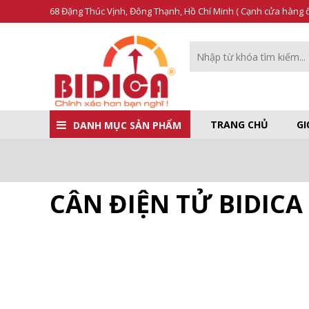
68 Đặng Thúc Vịnh, Đông Thạnh, Hồ Chí Minh ( Cạnh cửa hàng ô 
TRANG CHỦ
GI
DANH MỤC SẢN PHẨM
CÂN ĐIỆN TỬ BIDICA