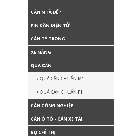
CÂN NHÀ BẾP
PIN CÂN ĐIỆN TỬ
CÂN TỶ TRỌNG
XE NÂNG
QUẢ CÂN
QUẢ CÂN CHUẨN M1
QUẢ CÂN CHUẨN F1
CÂN CÔNG NGHIỆP
CÂN Ô TÔ - CÂN XE TẢI
BỘ CHỈ THỊ