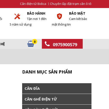
Cân điện tử Bidica
Chuyên lắp đặt trạm cân ô tô
BẢO HÀNH
BẢO MẬT
ỗi
Tận nơi 1 đến
Cam kết bảo
5 năm sử dụng
mật thông tin
0
 HỆ
0975900579
DANH MỤC SẢN PHẨM
CÂN ĐĨA
CÂN GHẾ ĐIỆN TỬ