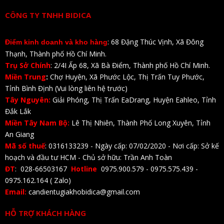
CÔNG TY TNHH BIDICA
: 68 Đặng Thúc Vịnh, Xã Đông
Điểm kinh doanh và kho hàng
Thạnh, Thành phố Hồ Chí Minh.
Trụ Sở Chính
: 2/4I Ấp 68, Xã Bà Điểm, Thành phố Hồ Chí Minh.
Miền Trung
:
Chợ Huyện, Xã Phước Lộc, Thị Trấn Tuy Phước,
Tỉnh Bình Định (Vui lòng liên hệ trước)
Tây Nguyên:
Giải Phóng, Thị Trấn EaDrang, Huyện Eahleo, Tỉnh
Đắk Lắk
Miền Tây Nam Bộ:
Lê Thị Nhiên, Thành Phố Long Xuyên, Tỉnh
An Giang
Mã số thuế
: 0316133239 - Ngày cấp: 07/02/2020 - Nơi cấp: Sở kế
hoạch và đầu tư HCM - Chủ sở hữu: Trần Anh Toàn
ĐT
: 028-66503167
Hotline
0975.900.579 - 0975.575.439 -
0975.162.164 ( Zalo)
Email:
candientugiakhobidica@gmail.com
HỖ TRỢ KHÁCH HÀNG