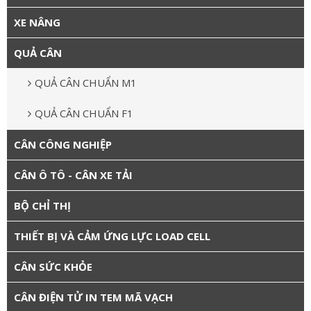
XE NÂNG
QUẢ CÂN
QUẢ CÂN CHUẨN M1
QUẢ CÂN CHUẨN F1
CÂN CÔNG NGHIỆP
CÂN Ô TÔ - CÂN XE TẢI
BỘ CHỈ THỊ
THIẾT BỊ VÀ CẢM ỨNG LỰC LOAD CELL
CÂN SỨC KHỎE
CÂN ĐIỆN TỬ IN TEM MÃ VẠCH