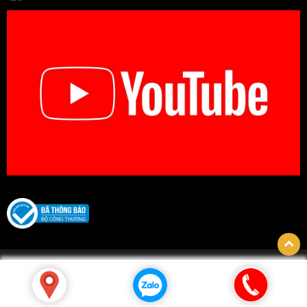
© Bản quyền thuộc về CÔNG TY TNHH BIDICA. Thiết kế bởi
hpsoft.vn