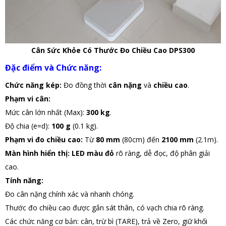
Cân Sức Khỏe Có Thước Đo Chiều Cao DPS300
Đặc điểm và Chức năng:
Chức năng kép:
Đo đồng thời
cân nặng
và
chiều cao
.
Phạm vi cân:
Mức cân lớn nhất (Max):
300 kg
.
Độ chia (e=d):
100 g
(0.1 kg).
Phạm vi đo chiều cao:
Từ
80 mm
(80cm) đến
2100 mm
(2.1m).
Màn hình hiển thị:
LED màu đỏ
rõ ràng, dễ đọc, độ phân giải
cao.
Tính năng:
Đo cân nặng chính xác và nhanh chóng.
Thước đo chiều cao được gắn sát thân, có vạch chia rõ ràng.
Các chức năng cơ bản: cân, trừ bì (TARE), trả về Zero, giữ khối