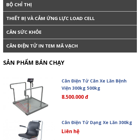
BỘ CHỈ THỊ
THIẾT BỊ VÀ CẢM ỨNG LỰC LOAD CELL
CÂN SỨC KHỎE
CÂN ĐIỆN TỬ IN TEM MÃ VẠCH
SẢN PHẨM BÁN CHẠY
Cân Điện Tử Cân Xe Lăn Bệnh
Viện 300kg 500kg
8.500.000 đ
Cân Điện Tử Dạng Xe Lăn 300kg
Liên hệ