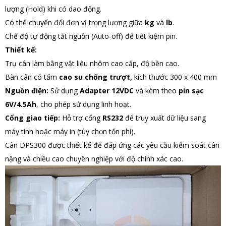
lượng (Hold) khi có dao động.
Có thể chuyển đổi đơn vị trọng lượng giữa
kg
và
lb
.
Chế độ tự động tắt nguồn (Auto-off) để tiết kiệm pin.
Thiết kế:
Trụ cân làm bằng vật liệu nhôm cao cấp, độ bền cao.
Bàn cân có tấm
cao su chống trượt,
kích thước 300 x 400 mm
Nguồn điện:
Sử dụng
Adapter 12VDC
và kèm theo
pin sạc
6V/4.5Ah
, cho phép sử dụng linh hoạt.
Cổng giao tiếp:
Hỗ trợ cổng
RS232
để truy xuất dữ liệu sang
máy tính hoặc máy in (tùy chọn tốn phí).
Cân DPS300 được thiết kế để đáp ứng các yêu cầu kiểm soát cân
nặng và chiều cao chuyên nghiệp với độ chính xác cao.