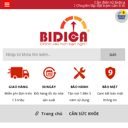
Cân điện tử Bidica
Chuyên lắp đặt trạm cân ô tô
0
GIAO HÀNG
30 NGÀY
BẢO HÀNH
BẢO MẬT
Miễn phí đơn trên
Đổi hàng lỗi do nhà
Tận nơi 1 đến 5
Cam kết bảo mật
1.5 triệu
sản xuất
năm sử dụng
thông tin
Trang chủ
CÂN SỨC KHỎE