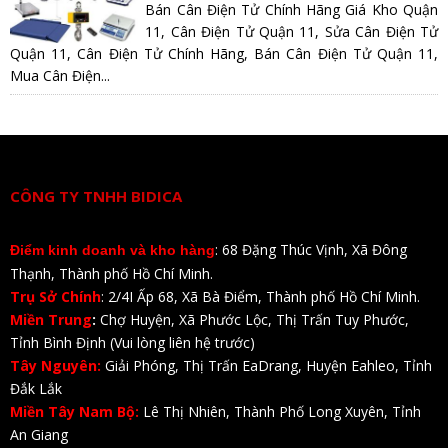
Bán Cân Điện Tử Chính Hãng Giá Kho Quận
11, Cân Điện Tử Quận 11, Sửa Cân Điện Tử
Quận 11, Cân Điện Tử Chính Hãng, Bán Cân Điện Tử Quận 11,
Mua Cân Điện...
CÔNG TY TNHH BIDICA
: 68 Đặng Thúc Vịnh, Xã Đông
Điểm kinh doanh và kho hàng
Thạnh, Thành phố Hồ Chí Minh.
Trụ Sở Chính
: 2/4I Ấp 68, Xã Bà Điểm, Thành phố Hồ Chí Minh.
Miền Trung
:
Chợ Huyện, Xã Phước Lộc, Thị Trấn Tuy Phước,
Tỉnh Bình Định (Vui lòng liên hệ trước)
Tây Nguyên:
Giải Phóng, Thị Trấn EaDrang, Huyện Eahleo, Tỉnh
Đắk Lắk
Miền Tây Nam Bộ:
Lê Thị Nhiên, Thành Phố Long Xuyên, Tỉnh
An Giang