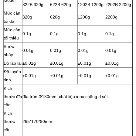
Model
322B 320g
622B 620g
1202B 1200g
2202B 2200g
Mức cân
320g
620g
1200g
2200g
tối đa
Mức cân
0.1g
0.1g
0.1g
0.1g
tối thiểu
Bước
0.01g
0.01g
0.01g
0.01g
nhảy
Độ lặp lại
±0.01g
±0.01g
±0.01g
±0.01g
Độ tuyến
±0.01g
±0.01g
±0.01g
±0.01g
tính
Kích
thước đĩa
đĩa tròn Φ130mm, chất liệu inox chống rỉ sét
cân
Kích
thước
265*170*90mm
cân