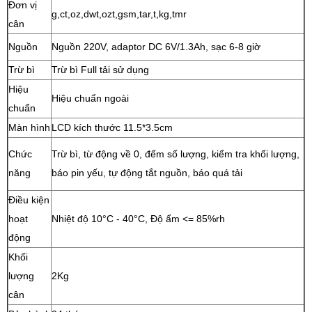
Đơn vị
g,ct,oz,dwt,ozt,gsm,tar,t,kg,tmr
cân
Nguồn
Nguồn 220V, adaptor DC 6V/1.3Ah, sạc 6-8 giờ
Trừ bì
Trừ bì Full tải sử dụng
Hiệu
Hiệu chuẩn ngoài
chuẩn
Màn hình
LCD kích thước 11.5*3.5cm
Chức
Trừ bì, từ động về 0, đếm số lượng, kiểm tra khối lượng,
năng
báo pin yếu, tự động tắt nguồn, báo quá tải
Điều kiện
hoạt
Nhiệt độ 10°C - 40°C, Độ ẩm <= 85%rh
động
Khối
lượng
2Kg
cân