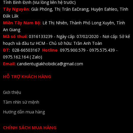
Tỉnh Bình Định (Vui lòng liên hệ trước)
Tây Nguyên:
Giải Phóng, Thị Trấn EaDrang, Huyện Eahleo, Tỉnh
Đắk Lắk
Miền Tây Nam Bộ:
Lê Thị Nhiên, Thành Phố Long Xuyên, Tỉnh
An Giang
Mã số thuế
: 0316133239 - Ngày cấp: 07/02/2020 - Nơi cấp: Sở kế
hoạch và đầu tư HCM - Chủ sở hữu: Trần Anh Toàn
ĐT
: 028-66503167
Hotline
0975.900.579 - 0975.575.439 -
0975.162.164 ( Zalo)
Email:
candientugiakhobidica@gmail.com
HỖ TRỢ KHÁCH HÀNG
Giới thiệu
Tầm nhìn sứ mệnh
Hướng dẫn mua hàng
CHÍNH SÁCH MUA HÀNG