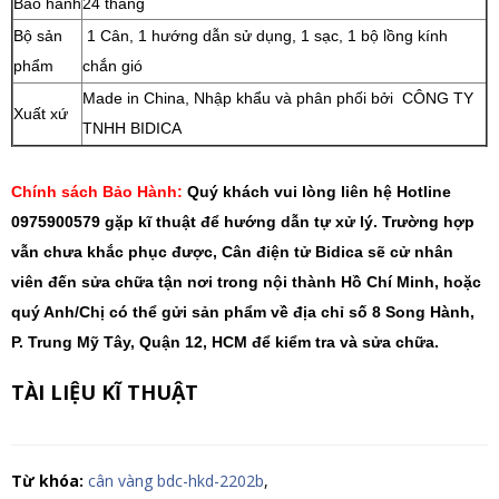
Bảo hành
24 tháng
Bộ sản
1 Cân, 1 hướng dẫn sử dụng, 1 sạc, 1 bộ lồng kính
phẩm
chắn gió
Made in China, Nhập khẩu và phân phối bởi CÔNG TY
Xuất xứ
TNHH BIDICA
Chính sách Bảo Hành:
Quý khách vui lòng liên hệ Hotline
0975900579 gặp kĩ thuật để hướng dẫn tự xử lý. Trường hợp
vẫn chưa khắc phục được, Cân điện tử Bidica sẽ cử nhân
viên đến sửa chữa tận nơi trong nội thành Hồ Chí Minh, hoặc
quý Anh/Chị có thể gửi sản phẩm về địa chỉ số 8 Song Hành,
P. Trung Mỹ Tây, Quận 12, HCM để kiểm tra và sửa chữa.
TÀI LIỆU KĨ THUẬT
Từ khóa:
cân vàng bdc-hkd-2202b
,