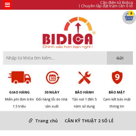
Cân điện tử Bidica
Chuyên lắp đặt trạm cân ô tô
0
GIAO HÀNG
30 NGÀY
BẢO HÀNH
BẢO MẬT
Miễn phí đơn trên
Đổi hàng lỗi do nhà
Tận nơi 1 đến 5
Cam kết bảo mật
1.5 triệu
sản xuất
năm sử dụng
thông tin
Trang chủ
CÂN KỸ THUẬT 2 SỐ LẺ