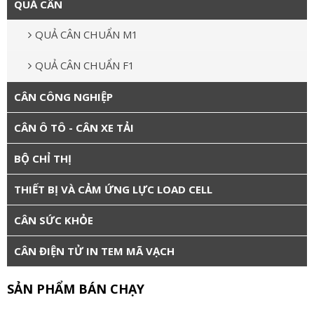
QUẢ CÂN
QUẢ CÂN CHUẨN M1
QUẢ CÂN CHUẨN F1
CÂN CÔNG NGHIỆP
CÂN Ô TÔ - CÂN XE TẢI
BỘ CHỈ THỊ
THIẾT BỊ VÀ CẢM ỨNG LỰC LOAD CELL
CÂN SỨC KHỎE
CÂN ĐIỆN TỬ IN TEM MÃ VẠCH
SẢN PHẨM BÁN CHẠY