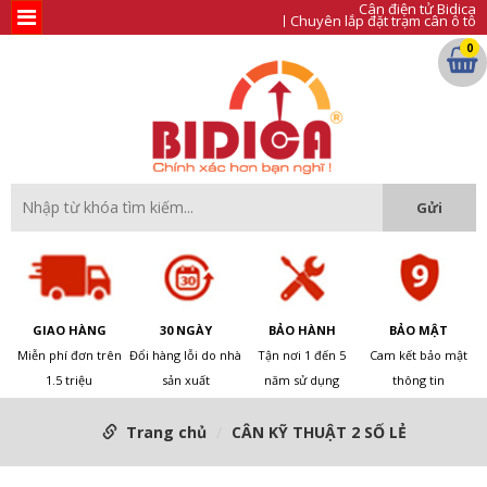
Cân điện tử Bidica
Chuyên lắp đặt trạm cân ô tô
0
GIAO HÀNG
30 NGÀY
BẢO HÀNH
BẢO MẬT
Miễn phí đơn trên
Đổi hàng lỗi do nhà
Tận nơi 1 đến 5
Cam kết bảo mật
1.5 triệu
sản xuất
năm sử dụng
thông tin
Trang chủ
CÂN KỸ THUẬT 2 SỐ LẺ