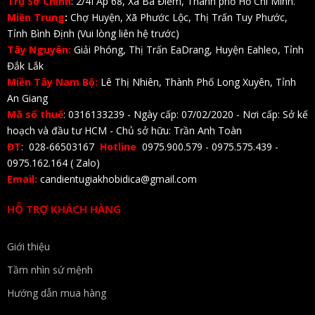
Trụ Sở Chính
: 2/4I Ấp 68, Xã Bà Điểm, Thành phố Hồ Chí Minh.
Miền Trung
:
Chợ Huyện, Xã Phước Lộc, Thị Trấn Tuy Phước,
Tỉnh Bình Định (Vui lòng liên hệ trước)
Tây Nguyên:
Giải Phóng, Thị Trấn EaDrang, Huyện Eahleo, Tỉnh
Đắk Lắk
Miền Tây Nam Bộ:
Lê Thị Nhiên, Thành Phố Long Xuyên, Tỉnh
An Giang
Mã số thuế
: 0316133239 - Ngày cấp: 07/02/2020 - Nơi cấp: Sở kế
hoạch và đầu tư HCM - Chủ sở hữu: Trần Anh Toàn
ĐT
: 028-66503167
Hotline
0975.900.579 - 0975.575.439 -
0975.162.164 ( Zalo)
Email:
candientugiakhobidica@gmail.com
HỖ TRỢ KHÁCH HÀNG
Giới thiệu
Tầm nhìn sứ mệnh
Hướng dẫn mua hàng