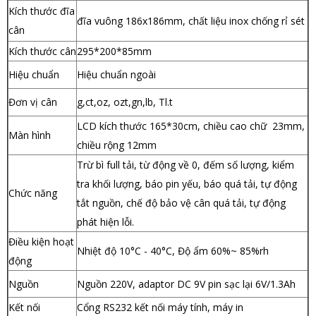
Kích thước đĩa
đĩa vuông 186x186mm, chất liệu inox chống rỉ sét
cân
Kích thước cân
295*200*85mm
Hiệu chuẩn
Hiệu chuẩn ngoài
Đơn vị cân
g,ct,oz, ozt,gn,lb, Tl.t
LCD kích thước 165*30cm, chiều cao chữ 23mm,
Màn hình
chiều rộng 12mm
Trừ bì full tải, từ động về 0, đếm số lượng, kiểm
tra khối lượng, báo pin yếu, báo quá tải, tự động
Chức năng
tắt nguồn, chế độ bảo vệ cân quá tải, tự động
phát hiện lỗi.
Điều kiện hoạt
Nhiệt độ 10°C - 40°C, Độ ẩm 60%~ 85%rh
động
Nguồn
Nguồn 220V, adaptor DC 9V pin sạc lại 6V/1.3Ah
Kết nối
Cổng RS232 kết nối máy tính, máy in