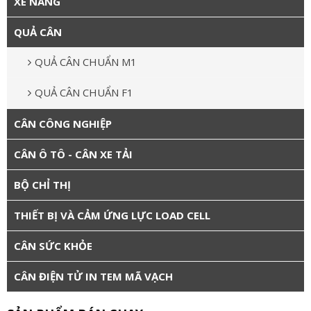
XE NÂNG
QUẢ CÂN
QUẢ CÂN CHUẨN M1
QUẢ CÂN CHUẨN F1
CÂN CÔNG NGHIỆP
CÂN Ô TÔ - CÂN XE TẢI
BỘ CHỈ THỊ
THIẾT BỊ VÀ CẢM ỨNG LỰC LOAD CELL
CÂN SỨC KHỎE
CÂN ĐIỆN TỬ IN TEM MÃ VẠCH