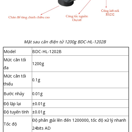
Mặt sau cân điện tử 1200g BDC-HL-1202B
Model
BDC-HL-1202B
Mức cân tối
1200g
đa
Mức cân tối
0.1g
thiểu
Bước nhảy
0.01g
Độ lặp lại
±0.01g
Độ tuyến tính
±0.01g
Độ phân giải lên đến 1200000, tốc độ xử lý nhanh
Tốc độ
24bits AD