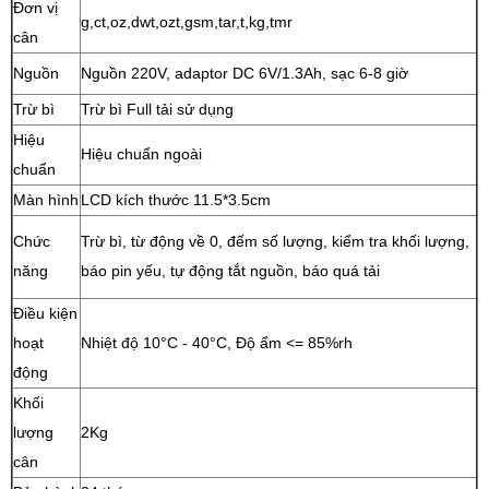
Đơn vị
g,ct,oz,dwt,ozt,gsm,tar,t,kg,tmr
cân
Nguồn
Nguồn 220V, adaptor DC 6V/1.3Ah, sạc 6-8 giờ
Trừ bì
Trừ bì Full tải sử dụng
Hiệu
Hiệu chuẩn ngoài
chuẩn
Màn hình
LCD kích thước 11.5*3.5cm
Chức
Trừ bì, từ động về 0, đếm số lượng, kiểm tra khối lượng,
năng
báo pin yếu, tự động tắt nguồn, báo quá tải
Điều kiện
hoạt
Nhiệt độ 10°C - 40°C, Độ ẩm <= 85%rh
động
Khối
lượng
2Kg
cân