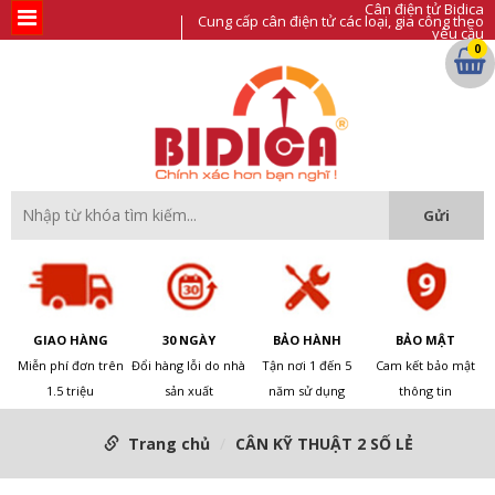
Cân điện tử Bidica
Cung cấp cân điện tử các loại, gia công theo
yêu cầu
0
GIAO HÀNG
30 NGÀY
BẢO HÀNH
BẢO MẬT
Miễn phí đơn trên
Đổi hàng lỗi do nhà
Tận nơi 1 đến 5
Cam kết bảo mật
1.5 triệu
sản xuất
năm sử dụng
thông tin
Trang chủ
CÂN KỸ THUẬT 2 SỐ LẺ