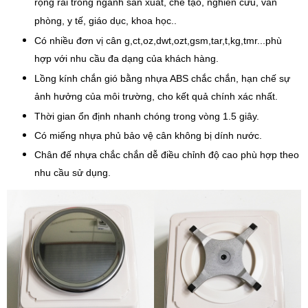
rộng rãi trong ngành sản xuất, chế tạo, nghiên cứu, văn
phòng, y tế, giáo dục, khoa học..
Có nhiều đơn vị cân g,ct,oz,dwt,ozt,gsm,tar,t,kg,tmr...phù
hợp với nhu cầu đa dạng của khách hàng.
Lồng kính chắn gió bằng nhựa ABS chắc chắn, hạn chế sự
ảnh hưởng của môi trường, cho kết quả chính xác nhất.
Thời gian ổn định nhanh chóng trong vòng 1.5 giây.
Có miếng nhựa phủ bảo vệ cân không bị dính nước.
Chân đế nhựa chắc chắn dễ điều chỉnh độ cao phù hợp theo
nhu cầu sử dụng.