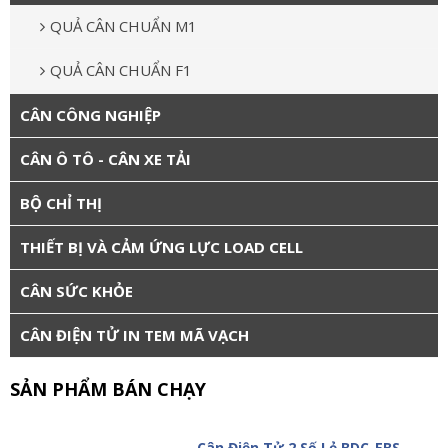
QUẢ CÂN CHUẨN M1
QUẢ CÂN CHUẨN F1
CÂN CÔNG NGHIỆP
CÂN Ô TÔ - CÂN XE TẢI
BỘ CHỈ THỊ
THIẾT BỊ VÀ CẢM ỨNG LỰC LOAD CELL
CÂN SỨC KHỎE
CÂN ĐIỆN TỬ IN TEM MÃ VẠCH
SẢN PHẨM BÁN CHẠY
Cân Điện Tử 2 Số Lẻ BDC-EBS-