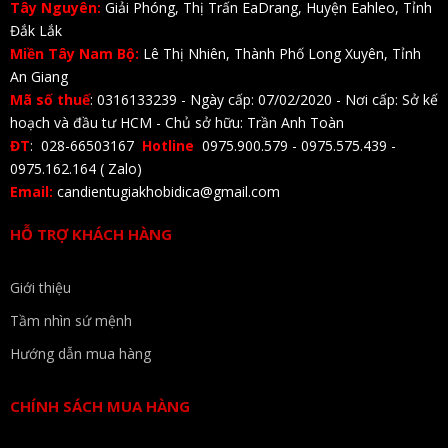
Tây Nguyên:
Giải Phóng, Thị Trấn EaDrang, Huyện Eahleo, Tỉnh
Đắk Lắk
Miền Tây Nam Bộ:
Lê Thị Nhiên, Thành Phố Long Xuyên, Tỉnh
An Giang
Mã số thuế
: 0316133239 - Ngày cấp: 07/02/2020 - Nơi cấp: Sở kế
hoạch và đầu tư HCM - Chủ sở hữu: Trần Anh Toàn
ĐT
: 028-66503167
Hotline
0975.900.579 - 0975.575.439 -
0975.162.164 ( Zalo)
Email:
candientugiakhobidica@gmail.com
HỖ TRỢ KHÁCH HÀNG
Giới thiệu
Tầm nhìn sứ mệnh
Hướng dẫn mua hàng
CHÍNH SÁCH MUA HÀNG