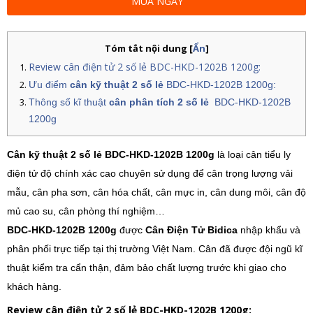
MUA NGAY
Tóm tắt nội dung
[
Ẩn
]
Review cân điện tử 2 số lẻ BDC-HKD-1202B 1200g:
Ưu điểm
cân kỹ thuật 2 số lẻ
BDC-HKD-1202B 1200g:
Thông số kĩ thuật
cân phân tích 2 số lẻ
BDC-HKD-1202B
1200g
Cân kỹ thuật 2 số lẻ BDC-HKD-1202B 1200g
là loại cân tiểu ly
điện tử độ chính xác cao chuyên sử dụng để cân trọng lượng vải
mẫu, cân pha sơn, cân hóa chất, cân mực in, cân dung môi, cân độ
mủ cao su, cân phòng thí nghiệm…
BDC-HKD-1202B 1200g
được
Cân Điện Tử Bidica
nhập khẩu và
phân phối trực tiếp tại thị trường Việt Nam. Cân đã được đội ngũ kĩ
thuật kiểm tra cẩn thận, đảm bảo chất lượng trước khi giao cho
khách hàng.
Review cân điện tử 2 số lẻ BDC-HKD-1202B 1200g: