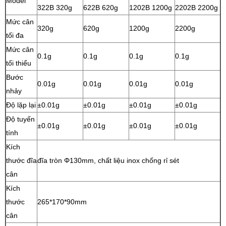
Model
322B 320g
622B 620g
1202B 1200g
2202B 2200g
Mức cân
320g
620g
1200g
2200g
tối đa
Mức cân
0.1g
0.1g
0.1g
0.1g
tối thiểu
Bước
0.01g
0.01g
0.01g
0.01g
nhảy
Độ lặp lại
±0.01g
±0.01g
±0.01g
±0.01g
Độ tuyến
±0.01g
±0.01g
±0.01g
±0.01g
tính
Kích
thước đĩa
đĩa tròn Φ130mm, chất liệu inox chống rỉ sét
cân
Kích
thước
265*170*90mm
cân