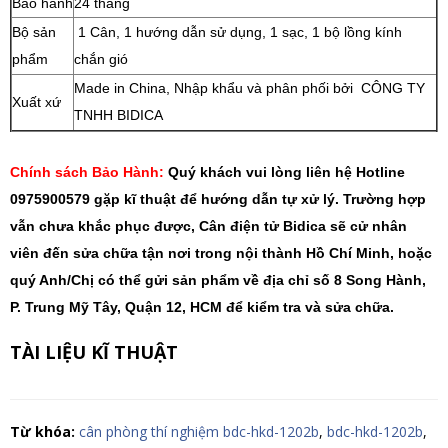
Bảo hành
24 tháng
Bộ sản
1 Cân, 1 hướng dẫn sử dụng, 1 sạc, 1 bộ lồng kính
phẩm
chắn gió
Made in China, Nhập khẩu và phân phối bởi CÔNG TY
Xuất xứ
TNHH BIDICA
Chính sách Bảo Hành:
Quý khách vui lòng liên hệ Hotline
0975900579 gặp kĩ thuật để hướng dẫn tự xử lý. Trường hợp
vẫn chưa khắc phục được, Cân điện tử Bidica sẽ cử nhân
viên đến sửa chữa tận nơi trong nội thành Hồ Chí Minh, hoặc
quý Anh/Chị có thể gửi sản phẩm về địa chỉ số 8 Song Hành,
P. Trung Mỹ Tây, Quận 12, HCM để kiểm tra và sửa chữa.
TÀI LIỆU KĨ THUẬT
Từ khóa:
cân phòng thí nghiệm bdc-hkd-1202b
,
bdc-hkd-1202b
,