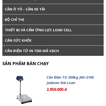
CÂN Ô TÔ - CÂN XE TẢI
BỘ CHỈ THỊ
THIẾT BỊ VÀ CẢM ỨNG LỰC LOAD CELL
CÂN SỨC KHỎE
CÂN ĐIỆN TỬ IN TEM MÃ VẠCH
SẢN PHẨM BÁN CHẠY
Cân Điện Tử 200kg JWI-2100
Jadever Đài Loan
2.950.000 đ