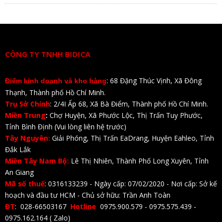
CÔNG TY TNHH BIDICA
: 68 Đặng Thúc Vịnh, Xã Đông
Điểm kinh doanh và kho hàng
Thạnh, Thành phố Hồ Chí Minh.
Trụ Sở Chính
: 2/4I Ấp 68, Xã Bà Điểm, Thành phố Hồ Chí Minh.
Miền Trung
:
Chợ Huyện, Xã Phước Lộc, Thị Trấn Tuy Phước,
Tỉnh Bình Định (Vui lòng liên hệ trước)
Tây Nguyên:
Giải Phóng, Thị Trấn EaDrang, Huyện Eahleo, Tỉnh
Đắk Lắk
Miền Tây Nam Bộ:
Lê Thị Nhiên, Thành Phố Long Xuyên, Tỉnh
An Giang
Mã số thuế
: 0316133239 - Ngày cấp: 07/02/2020 - Nơi cấp: Sở kế
hoạch và đầu tư HCM - Chủ sở hữu: Trần Anh Toàn
ĐT
: 028-66503167
Hotline
0975.900.579 - 0975.575.439 -
0975.162.164 ( Zalo)