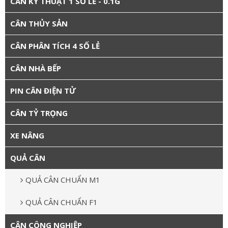
CÂN KỸ THUẬT 1 SỐ LẺ - 0.1G
CÂN THỦY SẢN
CÂN PHÂN TÍCH 4 SỐ LẺ
CÂN NHÀ BẾP
PIN CÂN ĐIỆN TỬ
CÂN TỶ TRỌNG
XE NÂNG
QUẢ CÂN
QUẢ CÂN CHUẨN M1
QUẢ CÂN CHUẨN F1
CÂN CÔNG NGHIỆP