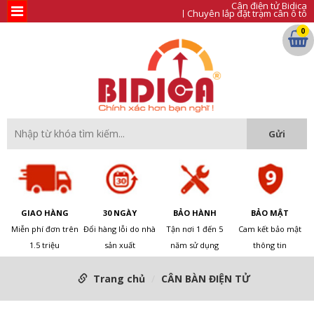
Cân điện tử Bidica
Chuyên lắp đặt trạm cân ô tô
0
GIAO HÀNG
30 NGÀY
BẢO HÀNH
BẢO MẬT
Miễn phí đơn trên
Đổi hàng lỗi do nhà
Tận nơi 1 đến 5
Cam kết bảo mật
1.5 triệu
sản xuất
năm sử dụng
thông tin
Trang chủ
CÂN BÀN ĐIỆN TỬ