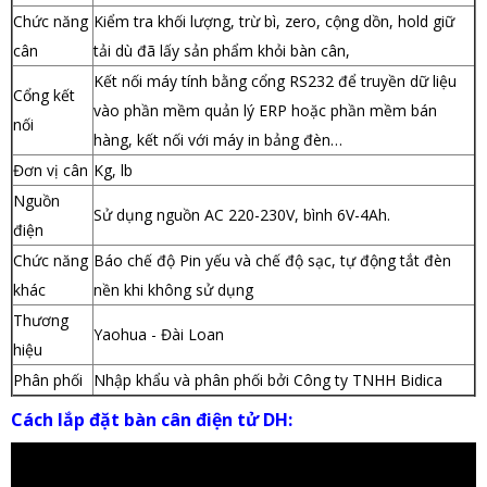
Chức năng
Kiểm tra khối lượng, trừ bì, zero, cộng dồn, hold giữ
cân
tải dù đã lấy sản phẩm khỏi bàn cân,
Kết nối máy tính bằng cổng RS232 để truyền dữ liệu
Cổng kết
vào phần mềm quản lý ERP hoặc phần mềm bán
nối
hàng, kết nối với máy in bảng đèn…
Đơn vị cân
Kg, lb
Nguồn
Sử dụng nguồn AC 220-230V, bình 6V-4Ah.
điện
Chức năng
Báo chế độ Pin yếu và chế độ sạc, tự động tắt đèn
khác
nền khi không sử dụng
Thương
Yaohua - Đài Loan
hiệu
Phân phối
Nhập khẩu và phân phối bởi Công ty TNHH Bidica
Cách lắp đặt bàn cân điện tử DH: