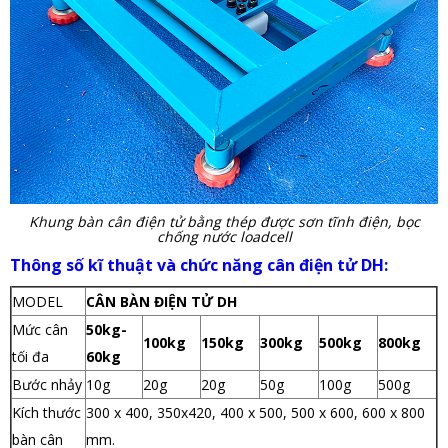
Khung bàn cân điện tử bằng thép được sơn tĩnh điện, bọc
chống nước loadcell
Thông số kĩ thuật và chức năng cân điện tử DH:
MODEL
CÂN BÀN ĐIỆN TỬ DH
Mức cân
50kg-
100kg
150kg
300kg
500kg
800kg
tối đa
60kg
Bước nhảy
10g
20g
20g
50g
100g
500g
Kích thước
300 x 400, 350x420, 400 x 500, 500 x 600, 600 x 800
bàn cân
mm.