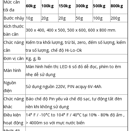
Mức cân
60kg
100kg
150kg
300kg
500kg
800kg
tối đa
Bước nhảy
10g
20g
20g
50g
100g
200g
Kích thước
300 x 400, 400 x 500, 500 x 600, 600 x 800 mm.
bàn cân
Chức năng
Kiểm tra khối lượng, trừ bì, zero,
đếm số lượng, kiểm
cân
tra số lượng, chế độ Hi-Lo-Ok
Đơn vị cân
Kg, g, lb
Màn hình hiển thị LED 6 số đỏ dễ đọc, phím to êm
Màn hình
nhẹ dễ sử dụng
Nguồn
Sử dụng nguồn 220V, PIN acquy 6V-4Ah.
điện
Chức năng
Báo chế độ Pin yếu và chế độ sạc, tự động tắt đèn
khác
nền khi không sử dụng
Điều kiện
14° F / -10°C to 104° F / 40°C tại 10% - 80% độ ẩm ,
hoạt động
> 4000m so với mực nước biển
Nhiệt độ