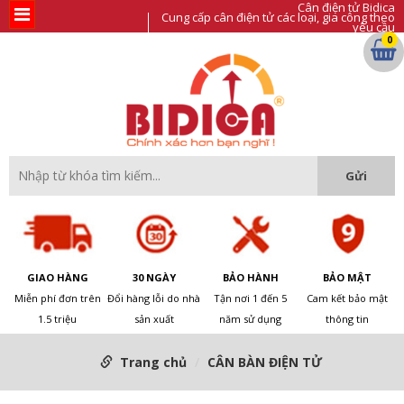
Cân điện tử Bidica
Cung cấp cân điện tử các loại, gia công theo
yêu cầu
0
GIAO HÀNG
30 NGÀY
BẢO HÀNH
BẢO MẬT
Miễn phí đơn trên
Đổi hàng lỗi do nhà
Tận nơi 1 đến 5
Cam kết bảo mật
1.5 triệu
sản xuất
năm sử dụng
thông tin
Trang chủ
CÂN BÀN ĐIỆN TỬ