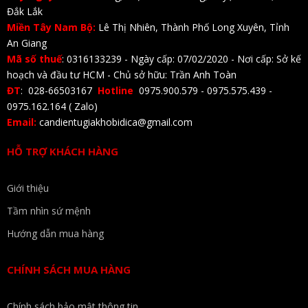
Đắk Lắk
Miền Tây Nam Bộ:
Lê Thị Nhiên, Thành Phố Long Xuyên, Tỉnh
An Giang
Mã số thuế
: 0316133239 - Ngày cấp: 07/02/2020 - Nơi cấp: Sở kế
hoạch và đầu tư HCM - Chủ sở hữu: Trần Anh Toàn
ĐT
: 028-66503167
Hotline
0975.900.579 - 0975.575.439 -
0975.162.164 ( Zalo)
Email:
candientugiakhobidica@gmail.com
HỖ TRỢ KHÁCH HÀNG
Giới thiệu
Tầm nhìn sứ mệnh
Hướng dẫn mua hàng
CHÍNH SÁCH MUA HÀNG
Chính sách bảo mật thông tin