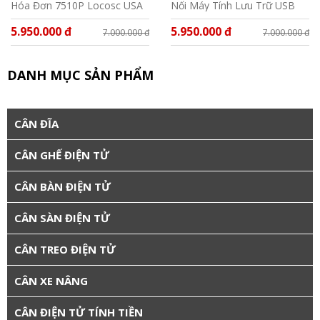
Hóa Đơn 7510P Locosc USA
Nối Máy Tính Lưu Trữ USB
BDC-LPC30
5.950.000 đ
5.950.000 đ
7.000.000 đ
7.000.000 đ
DANH MỤC SẢN PHẨM
CÂN ĐĨA
CÂN GHẾ ĐIỆN TỬ
CÂN BÀN ĐIỆN TỬ
CÂN SÀN ĐIỆN TỬ
CÂN TREO ĐIỆN TỬ
CÂN XE NÂNG
CÂN ĐIỆN TỬ TÍNH TIỀN