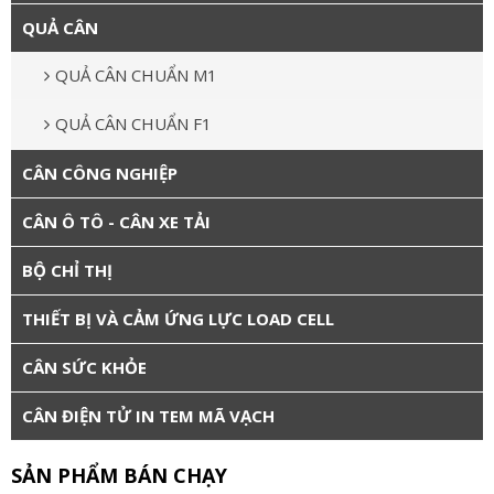
QUẢ CÂN
QUẢ CÂN CHUẨN M1
QUẢ CÂN CHUẨN F1
CÂN CÔNG NGHIỆP
CÂN Ô TÔ - CÂN XE TẢI
BỘ CHỈ THỊ
THIẾT BỊ VÀ CẢM ỨNG LỰC LOAD CELL
CÂN SỨC KHỎE
CÂN ĐIỆN TỬ IN TEM MÃ VẠCH
SẢN PHẨM BÁN CHẠY