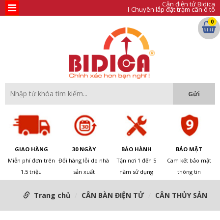
Cân điện tử Bidica
Chuyên lắp đặt trạm cân ô tô
0
GIAO HÀNG
30 NGÀY
BẢO HÀNH
BẢO MẬT
Miễn phí đơn trên
Đổi hàng lỗi do nhà
Tận nơi 1 đến 5
Cam kết bảo mật
1.5 triệu
sản xuất
năm sử dụng
thông tin
Trang chủ
CÂN BÀN ĐIỆN TỬ
CÂN THỦY SẢN