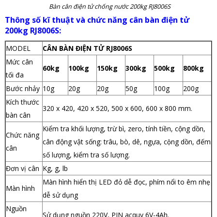
Bàn cân điện tử chống nước 200kg RJ8006S
Thông số kĩ thuật và chức năng cân bàn điện tử
200kg RJ8006S:
MODEL
CÂN BÀN ĐIỆN TỬ RJ8006S
Mức cân
60kg
100kg
150kg
300kg
500kg
800kg
tối đa
Bước nhảy
10g
20g
20g
50g
100g
200g
Kích thước
320 x 420, 420 x 520, 500 x 600, 600 x 800 mm.
bàn cân
Kiểm tra khối lượng, trừ bì, zero, tính tiền, cộng dồn,
Chức năng
cân động vật sống: trâu, bò, dê, ngựa,
cộng dồn, đếm
cân
số lượng, kiểm tra số lượng.
Đơn vị cân
Kg, g, lb
Màn hình hiển thị LED đỏ dễ đọc, phím nổi to êm nhẹ
Màn hình
dễ sử dụng
Nguồn
Sử dụng nguồn 220V, PIN acquy 6V-4Ah.