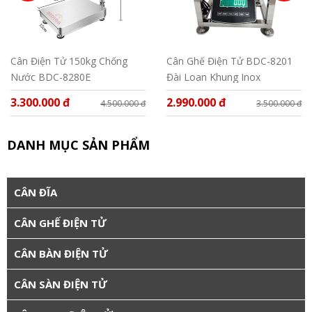
Cân Điện Tử 150kg Chống
Cân Ghế Điện Tử BDC-8201
Nước BDC-8280E
Đài Loan Khung Inox
3.300.000 đ
2.990.000 đ
4.500.000 đ
3.500.000 đ
DANH MỤC SẢN PHẨM
CÂN ĐĨA
CÂN GHẾ ĐIỆN TỬ
CÂN BÀN ĐIỆN TỬ
CÂN SÀN ĐIỆN TỬ