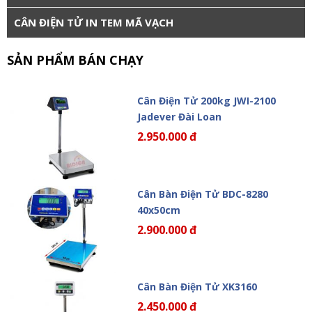
CÂN ĐIỆN TỬ IN TEM MÃ VẠCH
SẢN PHẨM BÁN CHẠY
Cân Điện Tử 200kg JWI-2100
Jadever Đài Loan
2.950.000 đ
Cân Bàn Điện Tử BDC-8280
40x50cm
2.900.000 đ
Cân Bàn Điện Tử XK3160
2.450.000 đ