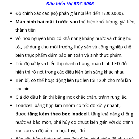
Đầu hiển thị BDC-8006
Độ chính xác cao (Độ phân giải nội lên đến 1/300.000).
Màn hình hai mặt trước sau
thể hiện khối lượng, giá tiền,
thành tiền.
Vỏ inox nguyên khối có khả năng kháng nước và chống bụi
tốt, sử dụng cho môi trường thủy sản và công nghiệp chế
biến thực phẩm đảm bảo an toàn vệ sinh thực phẩm.
Tốc độ xử lý và hiển thị nhanh chóng, màn hình LED đỏ
hiển thị rõ nét trong các điều kiện ánh sáng khác nhau.
Bền bỉ, có thể hoạt động liên tục lên tới 120h cho mỗi lần
sạc pin.
Giá đỡ đầu hiển thị bằng inox chắc chắn, tránh rung lắc.
Loadcell bằng hợp kim nhôm có tốc độ xử lý nhanh,
được
tặng kèm theo bọc loadcell
, tăng khả năng chống
nước và bào mòn, phá hủy do chuột kiến gián với độ chính
xác cao và độ bền cơ học tuyệt đối.
Bàn cân bằng thép phủ sơn tĩnh điện với 4 chân đế nhựa có