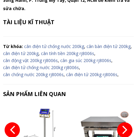
Song Hành, P. Trung Mỹ Tây, Quận 12, HCM để kiểm tra và
sửa chữa.
TÀI LIỆU KĨ THUẬT
Từ khóa:
cân điện tử chống nước 200kg
,
cân bàn điện tử 200kg
,
cân điện tử 200kg
,
cân tính tiền 200kg rj8006s
,
cân động vật 200kg rj8006s
,
cân gia súc 200kg rj8006s
,
cân điện tử chống nước 200kg rj8006s
,
cân chống nước 200kg rj8006s
,
cân điện tử 200kg rj8006s
,
SẢN PHẨM LIÊN QUAN