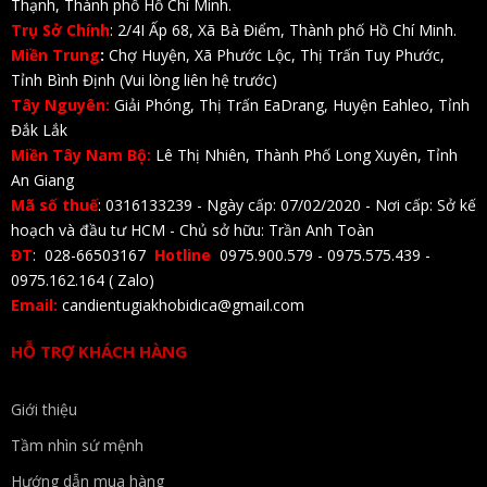
Thạnh, Thành phố Hồ Chí Minh.
Trụ Sở Chính
: 2/4I Ấp 68, Xã Bà Điểm, Thành phố Hồ Chí Minh.
Miền Trung
:
Chợ Huyện, Xã Phước Lộc, Thị Trấn Tuy Phước,
Tỉnh Bình Định (Vui lòng liên hệ trước)
Tây Nguyên:
Giải Phóng, Thị Trấn EaDrang, Huyện Eahleo, Tỉnh
Đắk Lắk
Miền Tây Nam Bộ:
Lê Thị Nhiên, Thành Phố Long Xuyên, Tỉnh
An Giang
Mã số thuế
: 0316133239 - Ngày cấp: 07/02/2020 - Nơi cấp: Sở kế
hoạch và đầu tư HCM - Chủ sở hữu: Trần Anh Toàn
ĐT
: 028-66503167
Hotline
0975.900.579 - 0975.575.439 -
0975.162.164 ( Zalo)
Email:
candientugiakhobidica@gmail.com
HỖ TRỢ KHÁCH HÀNG
Giới thiệu
Tầm nhìn sứ mệnh
Hướng dẫn mua hàng