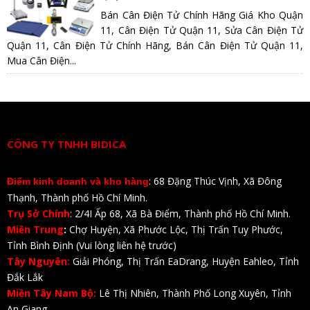
Bán Cân Điện Tử Chính Hãng Giá Kho Quận
11, Cân Điện Tử Quận 11, Sửa Cân Điện Tử
Quận 11, Cân Điện Tử Chính Hãng, Bán Cân Điện Tử Quận 11,
Mua Cân Điện...
CÔNG TY TNHH BIDICA
: 68 Đặng Thúc Vịnh, Xã Đông
Điểm kinh doanh và kho hàng
Thạnh, Thành phố Hồ Chí Minh.
Trụ Sở Chính
: 2/4I Ấp 68, Xã Bà Điểm, Thành phố Hồ Chí Minh.
Miền Trung
:
Chợ Huyện, Xã Phước Lộc, Thị Trấn Tuy Phước,
Tỉnh Bình Định (Vui lòng liên hệ trước)
Tây Nguyên:
Giải Phóng, Thị Trấn EaDrang, Huyện Eahleo, Tỉnh
Đắk Lắk
Miền Tây Nam Bộ:
Lê Thị Nhiên, Thành Phố Long Xuyên, Tỉnh
An Giang