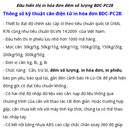
Đầu hiển thị in hóa đơn đếm số lượng BDC-PC28
Thông số kỹ thuật cân điện tử in hóa đơn BDC-PC28:
- Thiết bị đạt độ chính xác cấp III theo tiêu chuẩn quốc tế OIML
R76 cũng như tiêu chuẩn ĐLVN 14:2009 của Việt Nam.
- Đầu hiển thị in phiếu lưu nhớ hơn 1000 mã hàng.
- Mức cân: 30kg/5g, 50kg/10g, 60kg/10g, 100kg/20g, 150kg/20g,
200kg/50g, 300kg/50g
- Đơn vị cân: kg, lb, g, lb
- Chức năng : Cân, trừ bì,
đếm số lượng
,
in hóa đơn, in phiếu
,
báo pin yếu, báo quá tải, gắn đèn cảnh báo Hi-Lo-Ok để phát hiện
đóng gói có đạt tiêu chuẩn không...
- Có hai chế độ nhập dữ liệu vào cân: nạp dữ liệu thông qua
chương trình của cân với thao tác rất đơn giản. Hoặc trường hợp
gấp, cân chưa kết nối với máy tính kịp thời, chúng ta có thể thao
tác nhập tay
.
- Cổ kết nối bằng nhựa ABS cao cấp chắc chắn xoay 360 độ giúp