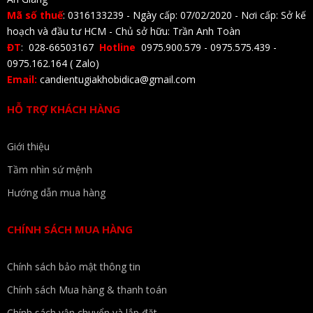
Mã số thuế
: 0316133239 - Ngày cấp: 07/02/2020 - Nơi cấp: Sở kế
hoạch và đầu tư HCM - Chủ sở hữu: Trần Anh Toàn
ĐT
: 028-66503167
Hotline
0975.900.579 - 0975.575.439 -
0975.162.164 ( Zalo)
Email:
candientugiakhobidica@gmail.com
HỖ TRỢ KHÁCH HÀNG
Giới thiệu
Tầm nhìn sứ mệnh
Hướng dẫn mua hàng
CHÍNH SÁCH MUA HÀNG
Chính sách bảo mật thông tin
Chính sách Mua hàng & thanh toán
Chính sách vận chuyển và lắp đặt