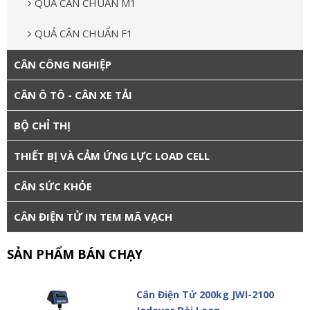
QUẢ CÂN CHUẨN M1
QUẢ CÂN CHUẨN F1
CÂN CÔNG NGHIỆP
CÂN Ô TÔ - CÂN XE TẢI
BỘ CHỈ THỊ
THIẾT BỊ VÀ CẢM ỨNG LỰC LOAD CELL
CÂN SỨC KHỎE
CÂN ĐIỆN TỬ IN TEM MÃ VẠCH
SẢN PHẨM BÁN CHẠY
Cân Điện Tử 200kg JWI-2100