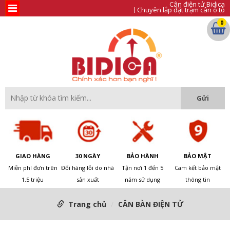
Cân điện tử Bidica
Chuyên lắp đặt trạm cân ô tô
0
GIAO HÀNG
30 NGÀY
BẢO HÀNH
BẢO MẬT
Miễn phí đơn trên
Đổi hàng lỗi do nhà
Tận nơi 1 đến 5
Cam kết bảo mật
1.5 triệu
sản xuất
năm sử dụng
thông tin
Trang chủ
CÂN BÀN ĐIỆN TỬ