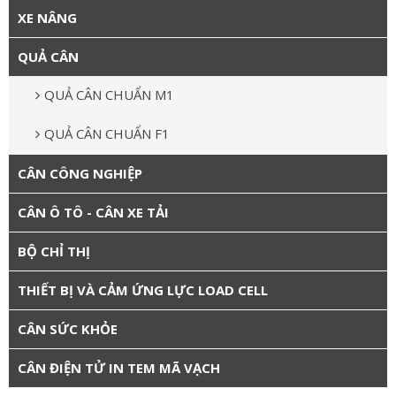
XE NÂNG
QUẢ CÂN
QUẢ CÂN CHUẨN M1
QUẢ CÂN CHUẨN F1
CÂN CÔNG NGHIỆP
CÂN Ô TÔ - CÂN XE TẢI
BỘ CHỈ THỊ
THIẾT BỊ VÀ CẢM ỨNG LỰC LOAD CELL
CÂN SỨC KHỎE
CÂN ĐIỆN TỬ IN TEM MÃ VẠCH