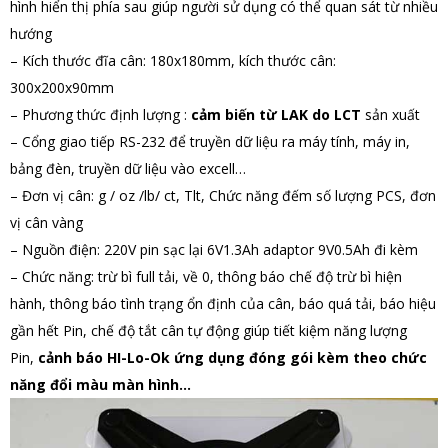
hình hiển thị phía sau giúp người sử dụng có thể quan sát từ nhiều
hướng
–
Kích thước đĩa cân: 180x180mm, kích thước cân:
300x200x90mm
– Phương thức định lượng :
cảm biến từ LAK do LCT
sản xuất
– Cổng giao tiếp RS-232 để truyền dữ liệu ra máy tính, máy in,
bảng đèn, truyền dữ liệu vào excell…
– Đơn vị cân:
g / oz /lb/ ct, Tlt, Chức năng đếm số lượng PCS, đơn
vị cân vàng
– Nguồn điện: 220V pin sạc lại 6V1.3Ah adaptor 9V0.5Ah đi kèm
– Chức năng: trừ bì full tải, về 0, thông báo chế độ trừ bì hiện
hành, thông báo tình trạng ổn định của cân, báo quá tải, báo hiệu
gần hết Pin, chế độ tắt cân tự động giúp tiết kiệm năng lượng
Pin,
cảnh báo HI-Lo-Ok ứng dụng đóng gói kèm theo chức
năng đổi màu màn hình...