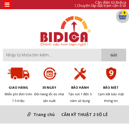
Cân điện tử Bidica
Chuyên lắp đặt trạm cân ô tô
0
GIAO HÀNG
30 NGÀY
BẢO HÀNH
BẢO MẬT
Miễn phí đơn trên
Đổi hàng lỗi do nhà
Tận nơi 1 đến 5
Cam kết bảo mật
1.5 triệu
sản xuất
năm sử dụng
thông tin
Trang chủ
CÂN KỸ THUẬT 2 SỐ LẺ