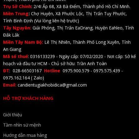
Trụ Sở Chính
: 2/4I Ấp 68, Xã Bà Điểm, Thành phố Hồ Chí Minh.
Miền Trung
:
Chợ Huyện, Xã Phước Lộc, Thị Trấn Tuy Phước,
Tỉnh Bình Định (Vui lòng liên hệ trước)
Tây Nguyên:
Giải Phóng, Thị Trấn EaDrang, Huyện Eahleo, Tỉnh
Đắk Lắk
Miền Tây Nam Bộ:
Lê Thị Nhiên, Thành Phố Long Xuyên, Tỉnh
An Giang
Mã số thuế
: 0316133239 - Ngày cấp: 07/02/2020 - Nơi cấp: Sở kế
hoạch và đầu tư HCM - Chủ sở hữu: Trần Anh Toàn
ĐT
: 028-66503167
Hotline
0975.900.579 - 0975.575.439 -
0975.162.164 ( Zalo)
Email:
candientugiakhobidica@gmail.com
HỖ TRỢ KHÁCH HÀNG
Giới thiệu
Tầm nhìn sứ mệnh
Hướng dẫn mua hàng