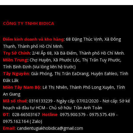
CÔNG TY TNHH BIDICA
: 68 Đặng Thúc Vịnh, Xã Đông
Điểm kinh doanh và kho hàng
Thạnh, Thành phố Hồ Chí Minh.
Trụ Sở Chính
: 2/4I Ấp 68, Xã Bà Điểm, Thành phố Hồ Chí Minh.
Miền Trung
:
Chợ Huyện, Xã Phước Lộc, Thị Trấn Tuy Phước,
Tỉnh Bình Định (Vui lòng liên hệ trước)
Tây Nguyên:
Giải Phóng, Thị Trấn EaDrang, Huyện Eahleo, Tỉnh
Đắk Lắk
Miền Tây Nam Bộ:
Lê Thị Nhiên, Thành Phố Long Xuyên, Tỉnh
An Giang
Mã số thuế
: 0316133239 - Ngày cấp: 07/02/2020 - Nơi cấp: Sở kế
hoạch và đầu tư HCM - Chủ sở hữu: Trần Anh Toàn
ĐT
: 028-66503167
Hotline
0975.900.579 - 0975.575.439 -
0975.162.164 ( Zalo)
Email:
candientugiakhobidica@gmail.com