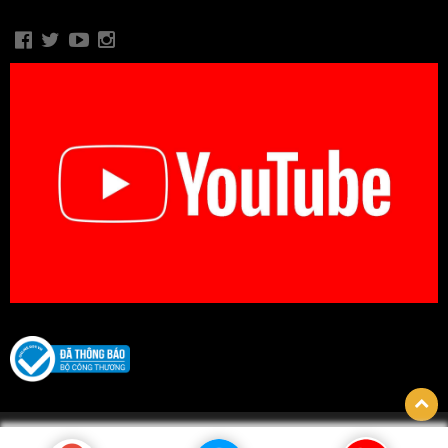
© Bản quyền thuộc về CÔNG TY TNHH BIDICA. Thiết kế bởi