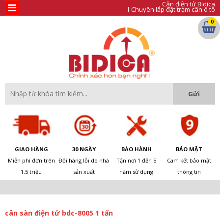
Cân điện tử Bidica
Chuyên lắp đặt trạm cân ô tô
0
GIAO HÀNG
30 NGÀY
BẢO HÀNH
BẢO MẬT
Miễn phí đơn trên
Đổi hàng lỗi do nhà
Tận nơi 1 đến 5
Cam kết bảo mật
1.5 triệu
sản xuất
năm sử dụng
thông tin
cân sàn điện tử bdc-8005 1 tấn