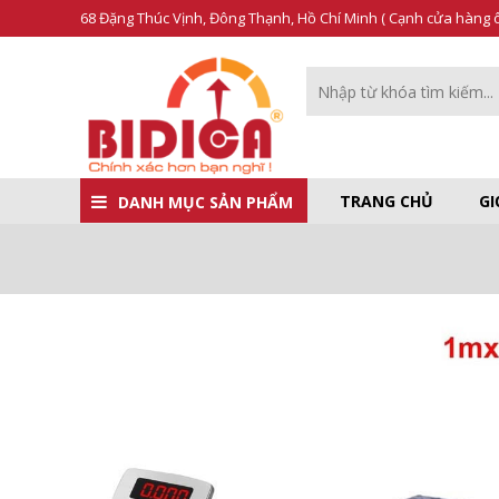
68 Đặng Thúc Vịnh, Đông Thạnh, Hồ Chí Minh ( Cạnh cửa hàng ô 
TRANG CHỦ
GI
DANH MỤC SẢN PHẨM