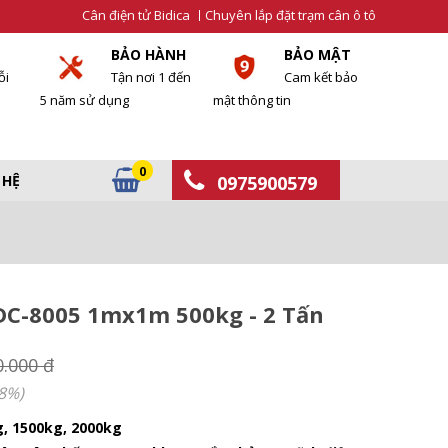
Cân điện tử Bidica
Chuyên lắp đặt trạm cân ô tô
BẢO HÀNH
BẢO MẬT
ỗi
Tận nơi 1 đến
Cam kết bảo
5 năm sử dụng
mật thông tin
0
 HỆ
0975900579
DC-8005 1mx1m 500kg - 2 Tấn
0.000 đ
8%)
g, 1500kg, 2000kg