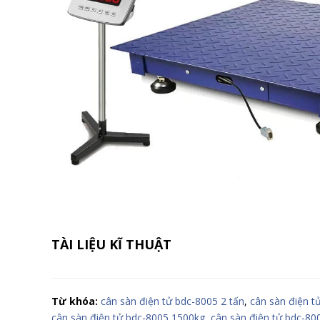
TÀI LIỆU KĨ THUẬT
Từ khóa:
cân sàn điện tử bdc-8005 2 tấn
,
cân sàn điện t
cân sàn điện tử bdc-8005 1500kg
,
cân sàn điện tử bdc-80