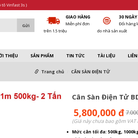
tô Vinfast 3s )
GIAO HÀNG
30 NGÀY
Miễn phí đơn
Đổi hàng l
trên 1.5 triệu
do nhà sản xuất
ỚI THIỆU
SẢN PHẨM
TIN TỨC
TÀI LIỆU
LIÊN
Trang chủ
CÂN SÀN ĐIỆN TỬ
Cân Sàn Điện Tử B
5,800,000 đ
7.00
(Giá này chưa bao gồm VAT 
Mức cân tối đa: 500kg, 1000k