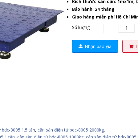
Kích thước sàn cân: 1mx1m, t
Bảo hành: 24 tháng
Giao hàng miễn phí Hồ Chí Mi
Số lượng
-
Nhận báo giá
T
ử bdc-8005 1.5 tấn
,
cân sàn điện tử bdc-8005 2000kg
,
05 1 tấn
,
cân sàn điện tử bdc-8005 1000kg
,
cân sàn điện tử bdc-8005