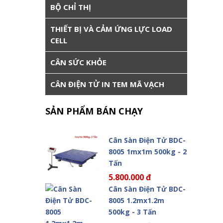
BỘ CHỈ THỊ
THIẾT BỊ VÀ CẢM ỨNG LỰC LOAD
CELL
CÂN SỨC KHỎE
CÂN ĐIỆN TỬ IN TEM MÃ VẠCH
SẢN PHẨM BÁN CHẠY
Cân Sàn Điện Tử BDC-
8005 1mx1m 500kg - 2
Tấn
5.800.000 đ
Cân Sàn Điện Tử BDC-
8005 1.2mx1.2m
500kg - 3 Tấn