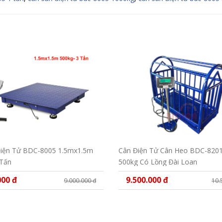
Điện Tử BDC-8005 1.5mx1.5m
Cân Điện Tử Cân Heo BDC-820
 Tấn
500kg Có Lồng Đài Loan
000 đ
9.500.000 đ
9.000.000 đ
10.