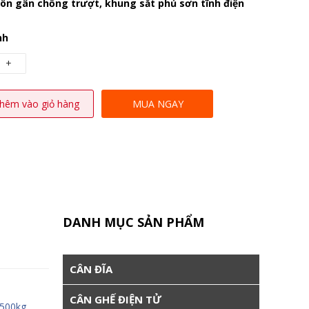
ôn gân chống trượt, khung sắt phủ sơn tĩnh điện
nh
+
hêm vào giỏ hàng
MUA NGAY
DANH MỤC SẢN PHẨM
CÂN ĐĨA
CÂN GHẾ ĐIỆN TỬ
 500kg
,