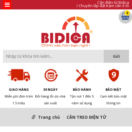
Cân điện tử Bidica
Chuyên lắp đặt trạm cân ô tô
0
GIAO HÀNG
30 NGÀY
BẢO HÀNH
BẢO MẬT
Miễn phí đơn trên
Đổi hàng lỗi do nhà
Tận nơi 1 đến 5
Cam kết bảo mật
1.5 triệu
sản xuất
năm sử dụng
thông tin
Trang chủ
CÂN TREO ĐIỆN TỬ