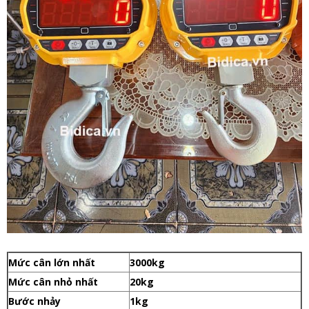
Mức cân lớn nhất
3000kg
Mức cân nhỏ nhất
20kg
Bước nhảy
1kg