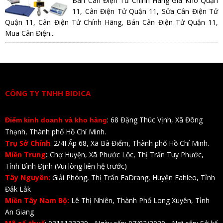
Bán Cân Điện Tử Chính Hãng Giá Kho Quận
11, Cân Điện Tử Quận 11, Sửa Cân Điện Tử
Quận 11, Cân Điện Tử Chính Hãng, Bán Cân Điện Tử Quận 11,
Mua Cân Điện...
CÔNG TY TNHH BIDICA
: 68 Đặng Thúc Vịnh, Xã Đông
Điểm kinh doanh và kho hàng
Thạnh, Thành phố Hồ Chí Minh.
Trụ Sở Chính
: 2/4I Ấp 68, Xã Bà Điểm, Thành phố Hồ Chí Minh.
Miền Trung
:
Chợ Huyện, Xã Phước Lộc, Thị Trấn Tuy Phước,
Tỉnh Bình Định (Vui lòng liên hệ trước)
Tây Nguyên:
Giải Phóng, Thị Trấn EaDrang, Huyện Eahleo, Tỉnh
Đắk Lắk
Miền Tây Nam Bộ:
Lê Thị Nhiên, Thành Phố Long Xuyên, Tỉnh
An Giang