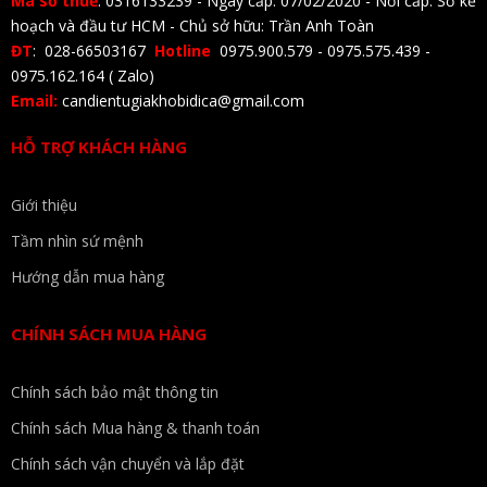
Mã số thuế
: 0316133239 - Ngày cấp: 07/02/2020 - Nơi cấp: Sở kế
hoạch và đầu tư HCM - Chủ sở hữu: Trần Anh Toàn
ĐT
: 028-66503167
Hotline
0975.900.579 - 0975.575.439 -
0975.162.164 ( Zalo)
Email:
candientugiakhobidica@gmail.com
HỖ TRỢ KHÁCH HÀNG
Giới thiệu
Tầm nhìn sứ mệnh
Hướng dẫn mua hàng
CHÍNH SÁCH MUA HÀNG
Chính sách bảo mật thông tin
Chính sách Mua hàng & thanh toán
Chính sách vận chuyển và lắp đặt