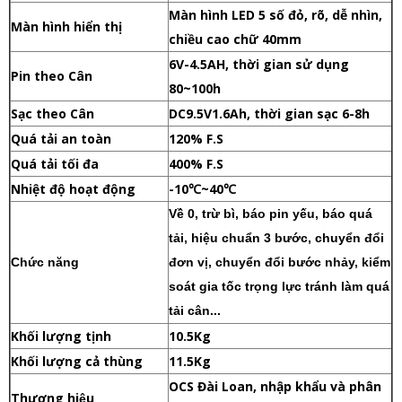
Màn hình LED 5 số đỏ, rõ, dễ nhìn,
Màn hình hiển thị
chiều cao chữ 40mm
6V-4.5AH, thời gian sử dụng
Pin theo Cân
80~100h
Sạc theo Cân
DC9.5V1.6Ah, thời gian sạc 6-8h
Quá tải an toàn
120% F.S
Quá tải tối đa
400% F.S
Nhiệt độ hoạt động
-10℃~40℃
Về 0, trừ bì, báo pin yếu, báo quá
tải, hiệu chuẩn 3 bước, chuyển đổi
Chức năng
đơn vị, chuyển đổi bước nhảy, kiểm
soát gia tốc trọng lực tránh làm quá
tải cân...
Khối lượng tịnh
10.5Kg
Khối lượng cả thùng
11.5Kg
OCS Đài Loan, nhập khẩu và phân
Thương hiệu