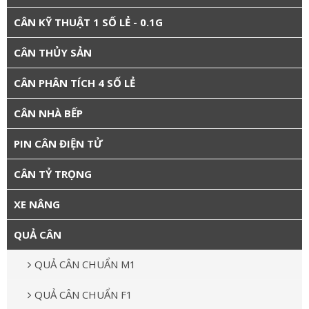
CÂN KỸ THUẬT 1 SỐ LẺ - 0.1G
CÂN THỦY SẢN
CÂN PHÂN TÍCH 4 SỐ LẺ
CÂN NHÀ BẾP
PIN CÂN ĐIỆN TỬ
CÂN TỶ TRỌNG
XE NÂNG
QUẢ CÂN
QUẢ CÂN CHUẨN M1
QUẢ CÂN CHUẨN F1