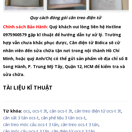
Quy cách đóng gói cân treo điện tử
Chính sách Bảo Hành:
Quý khách vui lòng liên hệ Hotline
0975900579 gặp kĩ thuật để hướng dẫn tự xử lý. Trường
hợp vẫn chưa khắc phục được, Cân điện tử Bidica sẽ cử
nhân viên đến sửa chữa tận nơi trong nội thành Hồ Chí
Minh, hoặc quý Anh/Chị có thể gửi sản phẩm về địa chỉ số 8
Song Hành, P. Trung Mỹ Tây, Quận 12, HCM để kiểm tra và
sửa chữa.
TÀI LIỆU KĨ THUẬT
Từ khóa:
ocs
,
ocs-t 3t
,
cân ocs-t 3t
,
cân treo điện tử ocs-t 3t
,
cân sắt 3 tấn ocs-t
,
cân phế liệu 3 tấn ocs-t
,
cân treo móc cẩu ocs-t 3 tấn
,
cân treo ocs-t 3 tấn
,
cân móc cẩu ocs-t 3 tấn
,
cân điện tử ocs-t 3 tấn
,