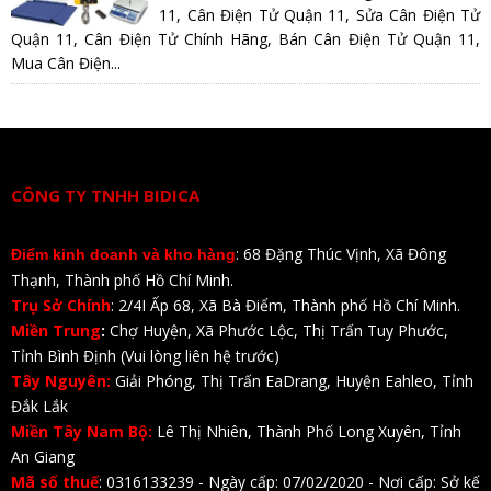
11, Cân Điện Tử Quận 11, Sửa Cân Điện Tử
Quận 11, Cân Điện Tử Chính Hãng, Bán Cân Điện Tử Quận 11,
Mua Cân Điện...
CÔNG TY TNHH BIDICA
: 68 Đặng Thúc Vịnh, Xã Đông
Điểm kinh doanh và kho hàng
Thạnh, Thành phố Hồ Chí Minh.
Trụ Sở Chính
: 2/4I Ấp 68, Xã Bà Điểm, Thành phố Hồ Chí Minh.
Miền Trung
:
Chợ Huyện, Xã Phước Lộc, Thị Trấn Tuy Phước,
Tỉnh Bình Định (Vui lòng liên hệ trước)
Tây Nguyên:
Giải Phóng, Thị Trấn EaDrang, Huyện Eahleo, Tỉnh
Đắk Lắk
Miền Tây Nam Bộ:
Lê Thị Nhiên, Thành Phố Long Xuyên, Tỉnh
An Giang
Mã số thuế
: 0316133239 - Ngày cấp: 07/02/2020 - Nơi cấp: Sở kế