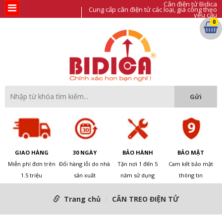
Cân điện tử Bidica
Cung cấp cân điện tử các loại, gia công theo
yêu cầu
0
GIAO HÀNG
30 NGÀY
BẢO HÀNH
BẢO MẬT
Miễn phí đơn trên
Đổi hàng lỗi do nhà
Tận nơi 1 đến 5
Cam kết bảo mật
1.5 triệu
sản xuất
năm sử dụng
thông tin
Trang chủ
CÂN TREO ĐIỆN TỬ