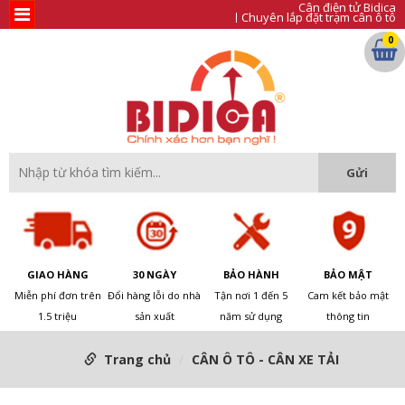
Cân điện tử Bidica
Chuyên lắp đặt trạm cân ô tô
0
GIAO HÀNG
30 NGÀY
BẢO HÀNH
BẢO MẬT
Miễn phí đơn trên
Đổi hàng lỗi do nhà
Tận nơi 1 đến 5
Cam kết bảo mật
1.5 triệu
sản xuất
năm sử dụng
thông tin
Trang chủ
CÂN Ô TÔ - CÂN XE TẢI