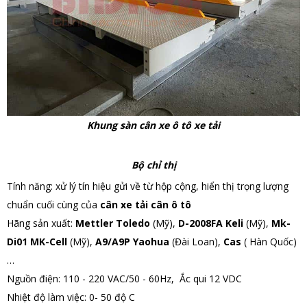
Khung sàn cân xe ô tô xe tải
Bộ chỉ thị
Tính năng: xử lý tín hiệu gửi về từ hộp cộng, hiển thị trọng lượng
chuẩn cuối cùng của
cân xe tải cân ô tô
Hãng sản xuất:
Mettler Toledo
(Mỹ),
D-2008FA
Keli
(Mỹ),
Mk-
Di01
MK-Cell
(Mỹ),
A9/A9P
Yaohua
(Đài Loan),
Cas
( Hàn Quốc)
…
Nguồn điện: 110 - 220 VAC/50 - 60Hz, Ắc qui 12 VDC
Nhiệt độ làm việc: 0- 50 độ C