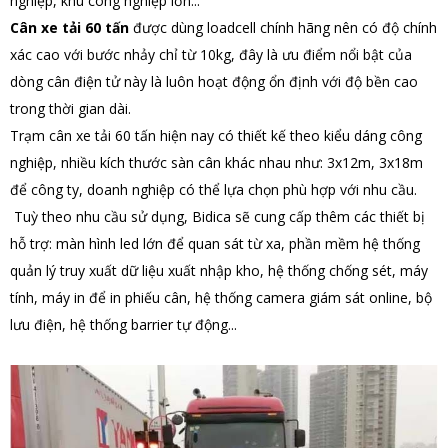
nghiệp, khu công nghiệp lớn...
Cân xe tải 60 tấn
được dùng loadcell chính hãng nên có độ chính
xác cao với bước nhảy chỉ từ 10kg, đây là ưu điểm nổi bật của
dòng cân điện tử này là luôn hoạt động ổn định với độ bền cao
trong thời gian dài.
Trạm cân xe tải 60 tấn hiện nay có thiết kế theo kiểu dáng công
nghiệp, nhiều kích thước sàn cân khác nhau như: 3x12m, 3x18m
để công ty, doanh nghiệp có thể lựa chọn phù hợp với nhu cầu.
Tuỳ theo nhu cầu sử dụng, Bidica sẽ cung cấp thêm các thiết bị
hỗ trợ: màn hình led lớn để quan sát từ xa, phần mềm hệ thống
quản lý truy xuất dữ liệu xuất nhập kho, hệ thống chống sét, máy
tính, máy in để in phiếu cân, hệ thống camera giám sát online, bộ
lưu điện, hệ thống barrier tự động...