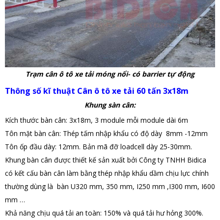
Trạm cân ô tô xe tải móng nổi- có barrier tự động
Thông số kĩ thuật Cân ô tô xe tải 60 tấn 3x18m
Khung sàn cân:
Kích thước bàn cân: 3x18m, 3 module mỗi module dài 6m
Tôn mặt bàn cân: Thép tấm nhập khẩu có độ dày 8mm -12mm
Tôn ốp đầu dày: 12mm. Bản mã đỡ loadcell dày 25-30mm.
Khung bàn cân được thiết kế sản xuất bởi Công ty TNHH Bidica
có kết cấu bàn cân làm bằng thép nhập khẩu dầm chịu lực chính
thường dùng là bàn U320 mm, 350 mm, I250 mm ,I300 mm, I600
mm …
Khả năng chịu quá tải an toàn: 150% và quá tải hư hỏng 300%.