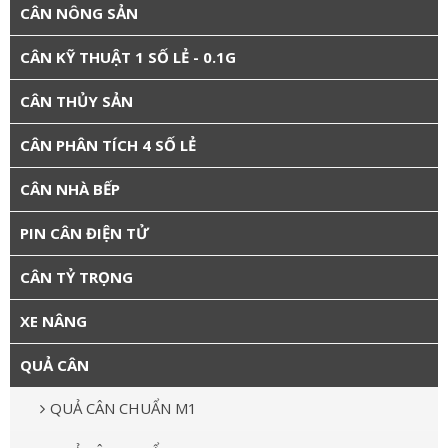
CÂN NÔNG SẢN
CÂN KỸ THUẬT 1 SỐ LẺ - 0.1G
CÂN THỦY SẢN
CÂN PHÂN TÍCH 4 SỐ LẺ
CÂN NHÀ BẾP
PIN CÂN ĐIỆN TỬ
CÂN TỶ TRỌNG
XE NÂNG
QUẢ CÂN
QUẢ CÂN CHUẨN M1