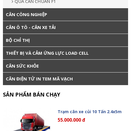
QUẢ CÂN CHUẨN F1
CÂN CÔNG NGHIỆP
CÂN Ô TÔ - CÂN XE TẢI
BỘ CHỈ THỊ
THIẾT BỊ VÀ CẢM ỨNG LỰC LOAD CELL
CÂN SỨC KHỎE
CÂN ĐIỆN TỬ IN TEM MÃ VẠCH
SẢN PHẨM BÁN CHẠY
Trạm cân xe củi 10 Tấn 2.4x5m
55.000.000 đ