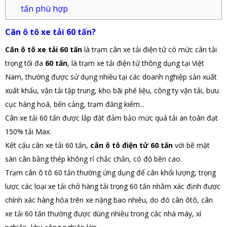
tấn phù hợp
Cân ô tô xe tải 60 tấn?
Cân ô tô xe t
ả
i 60 t
ấ
n
là trạm cân xe tải điện tử có mức cân tải
trọng tối đa
60 tấn
, là trạm xe tải điện tử thông dụng tại Việt
Nam, thường được sử dụng nhiều tại các doanh nghiệp sản xuất
xuất khẩu, vận tải tập trung, kho bãi phế liệu, công ty vận tải, bưu
cục hàng hoá, bến cảng, trạm đăng kiểm...
Cân xe tải 60 tấn được lắp đặt đảm bảo mức quá tải an toàn đạt
150% tải Max.
Kết cấu cân xe tải 60 tấn,
cân ô tô điện tử 60 tấn
với bề mặt
sàn cân bằng thép không rỉ chắc chắn, có độ bền cao.
Trạm cân ô tô 60 tấn thường ứng dụng để cân khối lượng, trọng
lược các loại xe tải chở hàng tải trọng 60 tấn nhằm xác định được
chính xác hàng hóa trên xe nặng bao nhiêu, do đó cân ôtô, cân
xe tải 60 tấn thường được dùng nhiều trong các nhà máy, xí