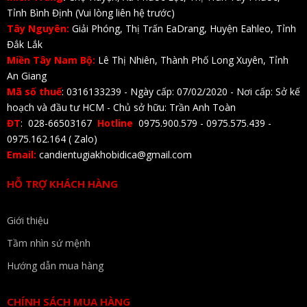
Tỉnh Bình Định (Vui lòng liên hệ trước)
Tây Nguyên:
Giải Phóng, Thị Trấn EaDrang, Huyện Eahleo, Tỉnh
Đắk Lắk
Miền Tây Nam Bộ:
Lê Thị Nhiên, Thành Phố Long Xuyên, Tỉnh
An Giang
Mã số thuế
: 0316133239 - Ngày cấp: 07/02/2020 - Nơi cấp: Sở kế
hoạch và đầu tư HCM - Chủ sở hữu: Trần Anh Toàn
ĐT
: 028-66503167
Hotline
0975.900.579 - 0975.575.439 -
0975.162.164 ( Zalo)
Email:
candientugiakhobidica@gmail.com
HỖ TRỢ KHÁCH HÀNG
Giới thiệu
Tầm nhìn sứ mệnh
Hướng dẫn mua hàng
CHÍNH SÁCH MUA HÀNG