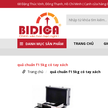
68 Đặng Thúc Vịnh, Đông Thạnh, Hồ Chí Minh ( Cạnh cửa hàng ô 
TRANG CHỦ
GI
DANH MỤC SẢN PHẨM
quả chuẩn f1 5kg có tay xách
Trang chủ
quả chuẩn f1 5kg có tay xách