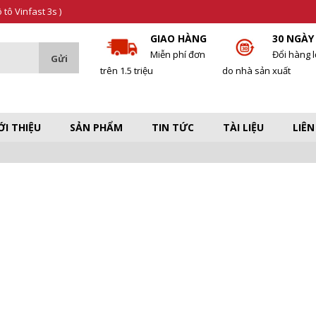
tô Vinfast 3s )
GIAO HÀNG
30 NGÀY
Miễn phí đơn
Đổi hàng l
trên 1.5 triệu
do nhà sản xuất
ỚI THIỆU
SẢN PHẨM
TIN TỨC
TÀI LIỆU
LIÊN