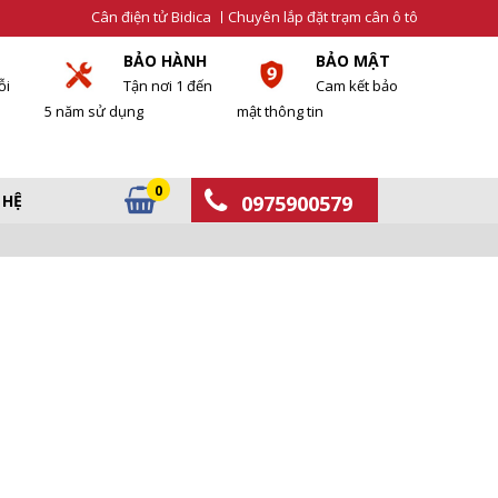
Cân điện tử Bidica
Chuyên lắp đặt trạm cân ô tô
BẢO HÀNH
BẢO MẬT
ỗi
Tận nơi 1 đến
Cam kết bảo
5 năm sử dụng
mật thông tin
0
 HỆ
0975900579