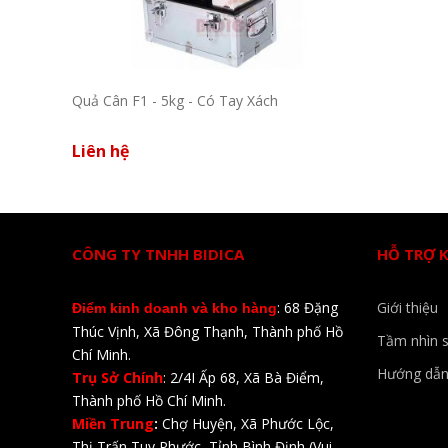
Quả Cân F1 - 5kg - Có Tay Xách
Liên hệ
CÔNG TY TNHH BIDICA
HỖ TRỢ 
: 68 Đặng
Giới thiệu
Điểm kinh doanh và kho hàng
Thúc Vịnh, Xã Đông Thạnh, Thành phố Hồ
Tầm nhìn 
Chí Minh.
Hướng dẫn
Trụ Sở Chính
: 2/4I Ấp 68, Xã Bà Điểm,
Thành phố Hồ Chí Minh.
Miền Trung
:
Chợ Huyện, Xã Phước Lộc,
Thị Trấn Tuy Phước, Tỉnh Bình Định (Vui