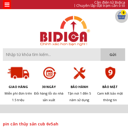
Cân điện tử Bidica
Chuyên lắp đặt trạm cân ô tô
0
GIAO HÀNG
30 NGÀY
BẢO HÀNH
BẢO MẬT
Miễn phí đơn trên
Đổi hàng lỗi do nhà
Tận nơi 1 đến 5
Cam kết bảo mật
1.5 triệu
sản xuất
năm sử dụng
thông tin
pin cân thủy sản cub 6v5ah