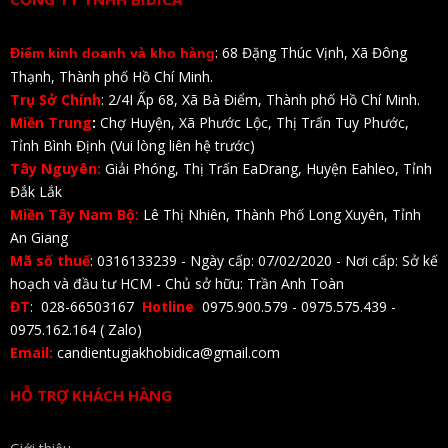
: 68 Đặng Thúc Vịnh, Xã Đông
Điểm kinh doanh và kho hàng
Thạnh, Thành phố Hồ Chí Minh.
Trụ Sở Chính
: 2/4I Ấp 68, Xã Bà Điểm, Thành phố Hồ Chí Minh.
Miền Trung
:
Chợ Huyện, Xã Phước Lộc, Thị Trấn Tuy Phước,
Tỉnh Bình Định (Vui lòng liên hệ trước)
Tây Nguyên:
Giải Phóng, Thị Trấn EaDrang, Huyện Eahleo, Tỉnh
Đắk Lắk
Miền Tây Nam Bộ:
Lê Thị Nhiên, Thành Phố Long Xuyên, Tỉnh
An Giang
Mã số thuế
: 0316133239 - Ngày cấp: 07/02/2020 - Nơi cấp: Sở kế
hoạch và đầu tư HCM - Chủ sở hữu: Trần Anh Toàn
ĐT
: 028-66503167
Hotline
0975.900.579 - 0975.575.439 -
0975.162.164 ( Zalo)
Email:
candientugiakhobidica@gmail.com
HỖ TRỢ KHÁCH HÀNG