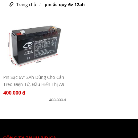
Trang chủ
pin ắc quy 6v 12ah
Pin Sạc 6V12Ah Dùng Cho Cân
Treo Điện Tử, Đầu Hiển Thị A9
Yaohua
400.000 đ
400.000 đ
CÔNG TY TNHH BIDICA