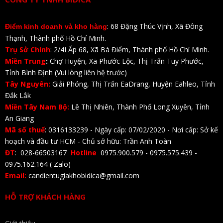
: 68 Đặng Thúc Vịnh, Xã Đông
Điểm kinh doanh và kho hàng
Thạnh, Thành phố Hồ Chí Minh.
Trụ Sở Chính
: 2/4I Ấp 68, Xã Bà Điểm, Thành phố Hồ Chí Minh.
Miền Trung
:
Chợ Huyện, Xã Phước Lộc, Thị Trấn Tuy Phước,
Tỉnh Bình Định (Vui lòng liên hệ trước)
Tây Nguyên:
Giải Phóng, Thị Trấn EaDrang, Huyện Eahleo, Tỉnh
Đắk Lắk
Miền Tây Nam Bộ:
Lê Thị Nhiên, Thành Phố Long Xuyên, Tỉnh
An Giang
Mã số thuế
: 0316133239 - Ngày cấp: 07/02/2020 - Nơi cấp: Sở kế
hoạch và đầu tư HCM - Chủ sở hữu: Trần Anh Toàn
ĐT
: 028-66503167
Hotline
0975.900.579 - 0975.575.439 -
0975.162.164 ( Zalo)
Email:
candientugiakhobidica@gmail.com
HỖ TRỢ KHÁCH HÀNG