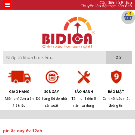
Cân điện tử Bidica
Chuyên lắp đặt trạm cân ô tô
0
GIAO HÀNG
30 NGÀY
BẢO HÀNH
BẢO MẬT
Miễn phí đơn trên
Đổi hàng lỗi do nhà
Tận nơi 1 đến 5
Cam kết bảo mật
1.5 triệu
sản xuất
năm sử dụng
thông tin
pin ắc quy 6v 12ah