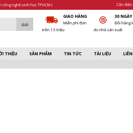
Cân điện 
âm công nghệ sinh học TPHCM )
GIAO HÀNG
30 NGÀY
Miễn phí đơn
Đổi hàng l
trên 1.5 triệu
do nhà sản xuất
ỚI THIỆU
SẢN PHẨM
TIN TỨC
TÀI LIỆU
LIÊN