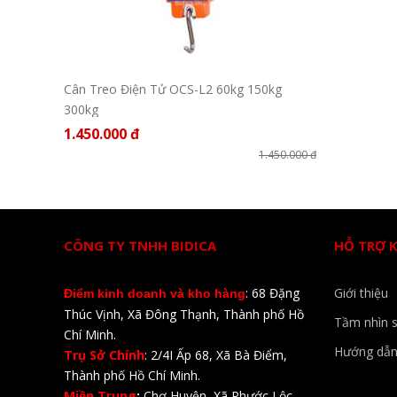
Cân Treo Điện Tử OCS-L2 60kg 150kg
300kg
1.450.000 đ
1.450.000 đ
CÔNG TY TNHH BIDICA
HỖ TRỢ 
: 68 Đặng
Giới thiệu
Điểm kinh doanh và kho hàng
Thúc Vịnh, Xã Đông Thạnh, Thành phố Hồ
Tầm nhìn 
Chí Minh.
Hướng dẫn
Trụ Sở Chính
: 2/4I Ấp 68, Xã Bà Điểm,
Thành phố Hồ Chí Minh.
Miền Trung
:
Chợ Huyện, Xã Phước Lộc,