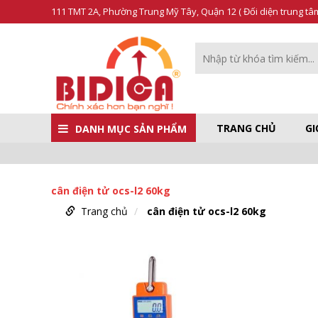
111 TMT 2A, Phường Trung Mỹ Tây, Quận 12 ( Đối diện trung t
TRANG CHỦ
GI
DANH MỤC SẢN PHẨM
cân điện tử ocs-l2 60kg
Trang chủ
cân điện tử ocs-l2 60kg