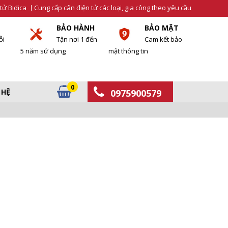
tử Bidica
Cung cấp cân điện tử các loại, gia công theo yêu cầu
BẢO HÀNH
BẢO MẬT
ỗi
Tận nơi 1 đến
Cam kết bảo
5 năm sử dụng
mật thông tin
0
 HỆ
0975900579