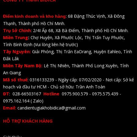
: 68 Đặng Thúc Vịnh, Xã Đông
Điểm kinh doanh và kho hàng
Thạnh, Thành phố Hồ Chí Minh.
Trụ Sở Chính
: 2/4I Ấp 68, Xã Bà Điểm, Thành phố Hồ Chí Minh.
Miền Trung
:
Chợ Huyện, Xã Phước Lộc, Thị Trấn Tuy Phước,
Tỉnh Bình Định (Vui lòng liên hệ trước)
Tây Nguyên:
Giải Phóng, Thị Trấn EaDrang, Huyện Eahleo, Tỉnh
Đắk Lắk
Miền Tây Nam Bộ:
Lê Thị Nhiên, Thành Phố Long Xuyên, Tỉnh
An Giang
Mã số thuế
: 0316133239 - Ngày cấp: 07/02/2020 - Nơi cấp: Sở kế
hoạch và đầu tư HCM - Chủ sở hữu: Trần Anh Toàn
ĐT
: 028-66503167
Hotline
0975.900.579 - 0975.575.439 -
0975.162.164 ( Zalo)
Email:
candientugiakhobidica@gmail.com
HỖ TRỢ KHÁCH HÀNG