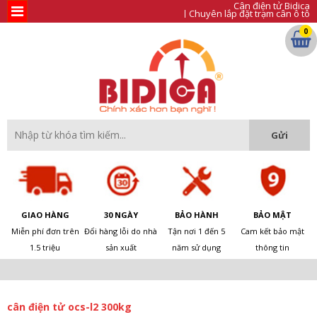
Cân điện tử Bidica
Chuyên lắp đặt trạm cân ô tô
0
GIAO HÀNG
30 NGÀY
BẢO HÀNH
BẢO MẬT
Miễn phí đơn trên
Đổi hàng lỗi do nhà
Tận nơi 1 đến 5
Cam kết bảo mật
1.5 triệu
sản xuất
năm sử dụng
thông tin
cân điện tử ocs-l2 300kg