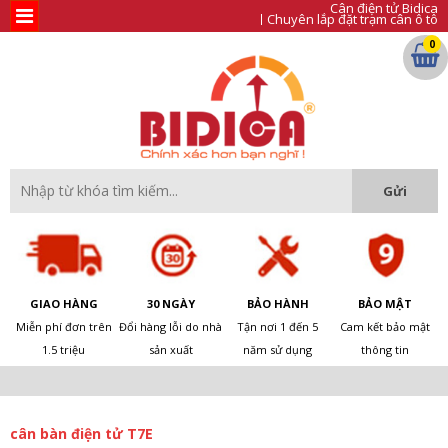
Cân điện tử Bidica
Chuyên lắp đặt trạm cân ô tô
0
GIAO HÀNG
30 NGÀY
BẢO HÀNH
BẢO MẬT
Miễn phí đơn trên
Đổi hàng lỗi do nhà
Tận nơi 1 đến 5
Cam kết bảo mật
1.5 triệu
sản xuất
năm sử dụng
thông tin
cân bàn điện tử T7E