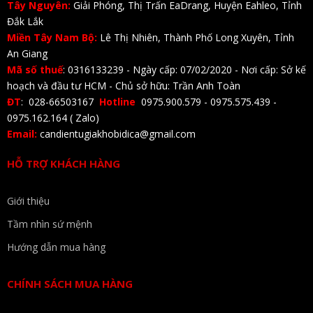
Tây Nguyên:
Giải Phóng, Thị Trấn EaDrang, Huyện Eahleo, Tỉnh
Đắk Lắk
Miền Tây Nam Bộ:
Lê Thị Nhiên, Thành Phố Long Xuyên, Tỉnh
An Giang
Mã số thuế
: 0316133239 - Ngày cấp: 07/02/2020 - Nơi cấp: Sở kế
hoạch và đầu tư HCM - Chủ sở hữu: Trần Anh Toàn
ĐT
: 028-66503167
Hotline
0975.900.579 - 0975.575.439 -
0975.162.164 ( Zalo)
Email:
candientugiakhobidica@gmail.com
HỖ TRỢ KHÁCH HÀNG
Giới thiệu
Tầm nhìn sứ mệnh
Hướng dẫn mua hàng
CHÍNH SÁCH MUA HÀNG