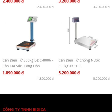
2.400.000 đ
3.200.000 đ
2.400.000 đ
3.200.000 đ
Cân Điện Tử 300kg BDC-8006 -
Cân Điện Tử Chống Nước
Cân Gia Súc, Cộng Dồn
300kg XK3108
1.890.000 đ
5.200.000 đ
1.890.000 đ
5.200.000 đ
CÔNG TY TNHH BIDICA