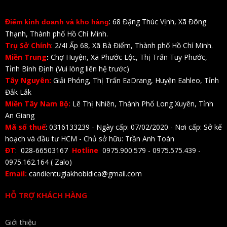
: 68 Đặng Thúc Vịnh, Xã Đông
Điểm kinh doanh và kho hàng
Thạnh, Thành phố Hồ Chí Minh.
Trụ Sở Chính
: 2/4I Ấp 68, Xã Bà Điểm, Thành phố Hồ Chí Minh.
Miền Trung
:
Chợ Huyện, Xã Phước Lộc, Thị Trấn Tuy Phước,
Tỉnh Bình Định (Vui lòng liên hệ trước)
Tây Nguyên:
Giải Phóng, Thị Trấn EaDrang, Huyện Eahleo, Tỉnh
Đắk Lắk
Miền Tây Nam Bộ:
Lê Thị Nhiên, Thành Phố Long Xuyên, Tỉnh
An Giang
Mã số thuế
: 0316133239 - Ngày cấp: 07/02/2020 - Nơi cấp: Sở kế
hoạch và đầu tư HCM - Chủ sở hữu: Trần Anh Toàn
ĐT
: 028-66503167
Hotline
0975.900.579 - 0975.575.439 -
0975.162.164 ( Zalo)
Email:
candientugiakhobidica@gmail.com
HỖ TRỢ KHÁCH HÀNG
Giới thiệu