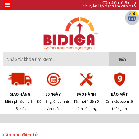
Cân điện tử Bidica
Chuyên lắp đặt trạm cân ô tô
0
GIAO HÀNG
30 NGÀY
BẢO HÀNH
BẢO MẬT
Miễn phí đơn trên
Đổi hàng lỗi do nhà
Tận nơi 1 đến 5
Cam kết bảo mật
1.5 triệu
sản xuất
năm sử dụng
thông tin
cân bàn điện tử