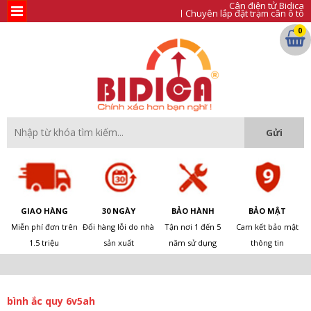
Cân điện tử Bidica
Chuyên lắp đặt trạm cân ô tô
0
GIAO HÀNG
30 NGÀY
BẢO HÀNH
BẢO MẬT
Miễn phí đơn trên
Đổi hàng lỗi do nhà
Tận nơi 1 đến 5
Cam kết bảo mật
1.5 triệu
sản xuất
năm sử dụng
thông tin
bình ắc quy 6v5ah