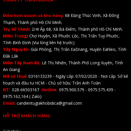
: 68 Đặng Thúc Vịnh, Xã Đông
Điểm kinh doanh và kho hàng
Thạnh, Thành phố Hồ Chí Minh.
Trụ Sở Chính
: 2/4I Ấp 68, Xã Bà Điểm, Thành phố Hồ Chí Minh.
Miền Trung
:
Chợ Huyện, Xã Phước Lộc, Thị Trấn Tuy Phước,
Tỉnh Bình Định (Vui lòng liên hệ trước)
Tây Nguyên:
Giải Phóng, Thị Trấn EaDrang, Huyện Eahleo, Tỉnh
Đắk Lắk
Miền Tây Nam Bộ:
Lê Thị Nhiên, Thành Phố Long Xuyên, Tỉnh
An Giang
Mã số thuế
: 0316133239 - Ngày cấp: 07/02/2020 - Nơi cấp: Sở kế
hoạch và đầu tư HCM - Chủ sở hữu: Trần Anh Toàn
ĐT
: 028-66503167
Hotline
0975.900.579 - 0975.575.439 -
0975.162.164 ( Zalo)
Email:
candientugiakhobidica@gmail.com
HỖ TRỢ KHÁCH HÀNG