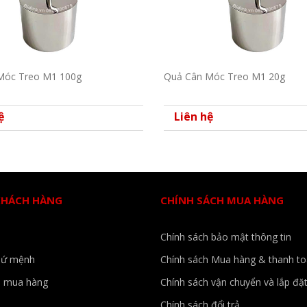
Móc Treo M1 100g
Quả Cân Móc Treo M1 20g
ệ
Liên hệ
KHÁCH HÀNG
CHÍNH SÁCH MUA HÀNG
Chính sách bảo mật thông tin
sứ mệnh
Chính sách Mua hàng & thanh t
 mua hàng
Chính sách vận chuyển và lắp đặ
Chính sách đổi trả