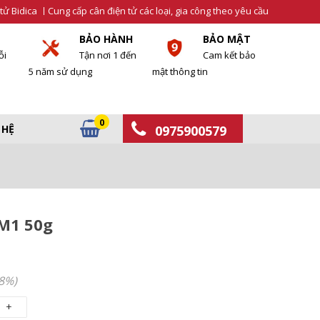
tử Bidica
Cung cấp cân điện tử các loại, gia công theo yêu cầu
BẢO HÀNH
BẢO MẬT
ỗi
Tận nơi 1 đến
Cam kết bảo
5 năm sử dụng
mật thông tin
0
 HỆ
0975900579
M1 50g
8%)
+