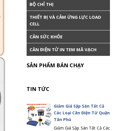
BỘ CHỈ THỊ
THIẾT BỊ VÀ CẢM ỨNG LỰC LOAD
CELL
CÂN SỨC KHỎE
CÂN ĐIỆN TỬ IN TEM MÃ VẠCH
SẢN PHẨM BÁN CHẠY
TIN TỨC
Giảm Giá Sập Sàn Tất Cả
Các Loại Cân Điện Tử Quận
Tân Phú
Giảm Giá Sập Sàn Tất Cả Các