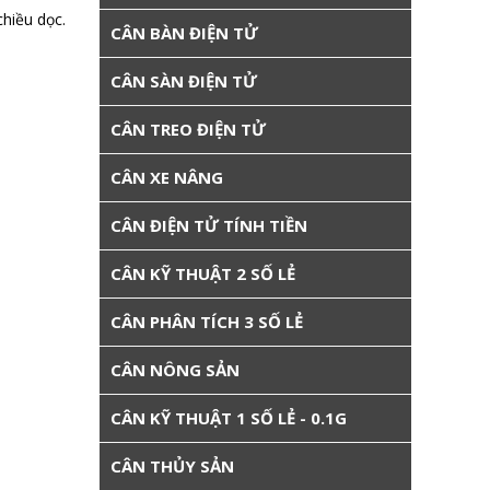
chiều dọc.
CÂN BÀN ĐIỆN TỬ
CÂN SÀN ĐIỆN TỬ
CÂN TREO ĐIỆN TỬ
CÂN XE NÂNG
CÂN ĐIỆN TỬ TÍNH TIỀN
CÂN KỸ THUẬT 2 SỐ LẺ
CÂN PHÂN TÍCH 3 SỐ LẺ
CÂN NÔNG SẢN
CÂN KỸ THUẬT 1 SỐ LẺ - 0.1G
CÂN THỦY SẢN