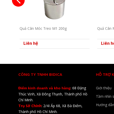
Quả Cân Móc Treo M1 200g
Quả Cân 
Liên hệ
Liên h
CÔNG TY TNHH BIDICA
HỖ TRỢ 
: 68 Đặng
Giới thiệu
Điểm kinh doanh và kho hàng
Thúc Vịnh, Xã Đông Thạnh, Thành phố Hồ
Tầm nhìn 
Chí Minh.
Hướng dẫn
Trụ Sở Chính
: 2/4I Ấp 68, Xã Bà Điểm,
Thành phố Hồ Chí Minh.