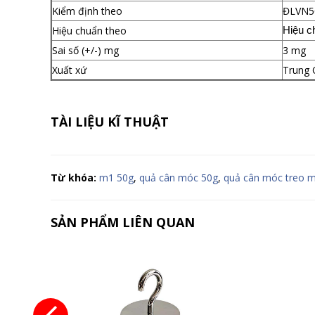
Kiểm định theo
ĐLVN50
Hiệu chuẩn theo
Hiệu c
Sai số (+/-) mg
3 mg
Xuất xứ
Trung 
TÀI LIỆU KĨ THUẬT
Từ khóa:
m1 50g
,
quả cân móc 50g
,
quả cân móc treo 
SẢN PHẨM LIÊN QUAN