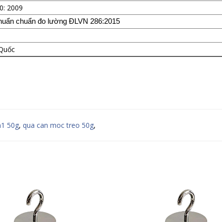
: 2009
huẩn chuẩn đo lường ĐLVN 286:2015
Quốc
m1 50g
,
qua can moc treo 50g
,