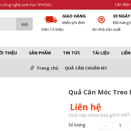
Cân điện 
âm công nghệ sinh học TPHCM )
GIAO HÀNG
30 NGÀY
Miễn phí đơn
Đổi hàng l
trên 1.5 triệu
do nhà sản xuất
ỚI THIỆU
SẢN PHẨM
TIN TỨC
TÀI LIỆU
LIÊN
Trang chủ
QUẢ CÂN CHUẨN M1
Quả Cân Móc Treo 
Liên hệ
(Giá này chưa bao gồm VAT 
Số lượng
-