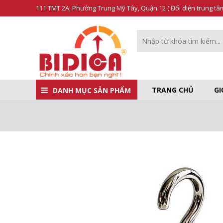
111 TMT 2A, Phường Trung Mỹ Tây, Quận 12 ( Đối diện trung t
TRANG CHỦ
GI
DANH MỤC SẢN PHẨM