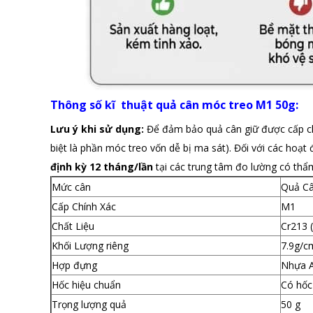
Thông số kĩ thuật quả cân móc treo M1 50g:
Lưu ý khi sử dụng:
Để đảm bảo quả cân giữ được cấp chí
biệt là phần móc treo vốn dễ bị ma sát). Đối với các ho
định kỳ 12 tháng/lần
tại các trung tâm đo lường có thẩ
Mức cân
Quả Câ
Cấp Chính Xác
M1
Chất Liệu
Cr213 
Khối Lượng riêng
7.9g/c
Hợp đựng
Nhựa A
Hốc hiệu chuẩn
Có hốc 
Trọng lượng quả
50 g