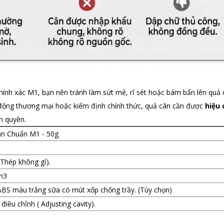
nh xác M1, bạn nên tránh làm sứt mẻ, rỉ sét hoặc bám bẩn lên quả 
ạt động thương mại hoặc kiểm định chính thức, quả cân cần được
hiệu
m quyền.
n Chuẩn M1 - 50g
(Thép không gỉ).
m3
BS màu trắng sữa có mút xốp chống trầy. (Tùy chọn)
điều chỉnh ( Adjusting cavity).