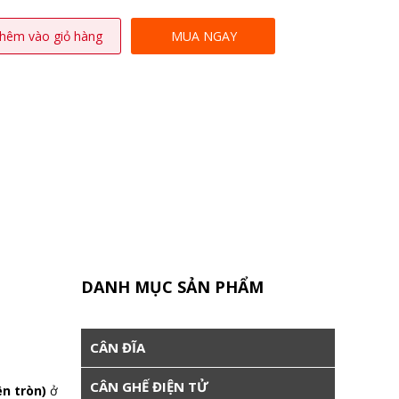
hêm vào giỏ hàng
MUA NGAY
DANH MỤC SẢN PHẨM
CÂN ĐĨA
CÂN GHẾ ĐIỆN TỬ
n tròn)
ở