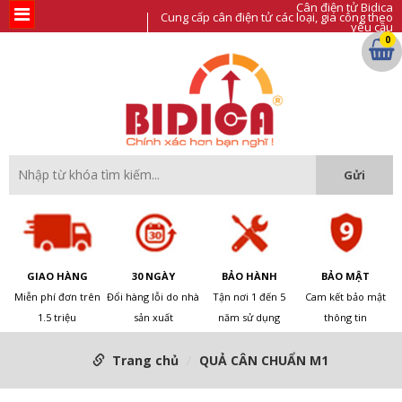
Cân điện tử Bidica
Cung cấp cân điện tử các loại, gia công theo
yêu cầu
0
GIAO HÀNG
30 NGÀY
BẢO HÀNH
BẢO MẬT
Miễn phí đơn trên
Đổi hàng lỗi do nhà
Tận nơi 1 đến 5
Cam kết bảo mật
1.5 triệu
sản xuất
năm sử dụng
thông tin
Trang chủ
QUẢ CÂN CHUẨN M1