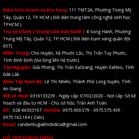
: 111 TMT2A, Phường Trung Mỹ
Điểm kinh doanh và kho hàng
Tây, Quận 12, TP HCM ( Đối diện trung tâm công nghệ sinh học
TPHCM )
Trụ Sở Chính ( Trung tâm bảo hành )
: 8 Song Hành, Phường
Trung Mỹ Tây, Quận 12, TP HCM ( Đối diện trạm xăng quân đội
657)
Miền Trung
:
Chợ Huyện, Xã Phước Lộc, Thị Trấn Tuy Phước,
Tỉnh Bình Định (Vui lòng liên hệ trước)
Tây Nguyên:
Giải Phóng, Thị Trấn EaDrang, Huyện Eahleo, Tỉnh
Đắk Lắk
Miền Tây Nam Bộ:
Lê Thị Nhiên, Thành Phố Long Xuyên, Tỉnh
An Giang
Mã số thuế
: 0316133239 - Ngày cấp: 07/02/2020 - Nơi cấp: Sở kế
hoạch và đầu tư HCM - Chủ sở hữu: Trần Anh Toàn
ĐT
: 028-66503167
Hotline
0975.900.579 - 0975.575.439 -
0975.162.164 ( Zalo)
Email:
candientugiakhobidica@gmail.com
HỖ TRỢ KHÁCH HÀNG