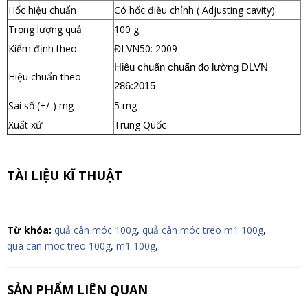
Hốc hiệu chuẩn
Có hốc điều chỉnh ( Adjusting cavity).
Trọng lượng quả
100 g
Kiểm định theo
ĐLVN50: 2009
Hiệu chuẩn chuẩn đo lường ĐLVN
Hiệu chuẩn theo
286:2015
Sai số (+/-) mg
5 mg
Xuất xứ
Trung Quốc
TÀI LIỆU KĨ THUẬT
Từ khóa:
quả cân móc 100g
,
quả cân móc treo m1 100g
,
qua can moc treo 100g
,
m1 100g
,
SẢN PHẨM LIÊN QUAN