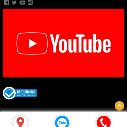
© Bản quyền thuộc về CÔNG TY TNHH BIDICA. Thiết kế bởi
hpsoft.vn