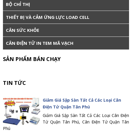
BỘ CHỈ THỊ
THIẾT BỊ VÀ CẢM ỨNG LỰC LOAD CELL
CÂN SỨC KHỎE
CÂN ĐIỆN TỬ IN TEM MÃ VẠCH
SẢN PHẨM BÁN CHẠY
TIN TỨC
Giảm Giá Sập Sàn Tất Cả Các Loại Cân
Điện Tử Quận Tân Phú
Giảm Giá Sập Sàn Tất Cả Các Loại Cân Điện
Tử Quận Tân Phú, Cân Điện Tử Quận Tân
Phú