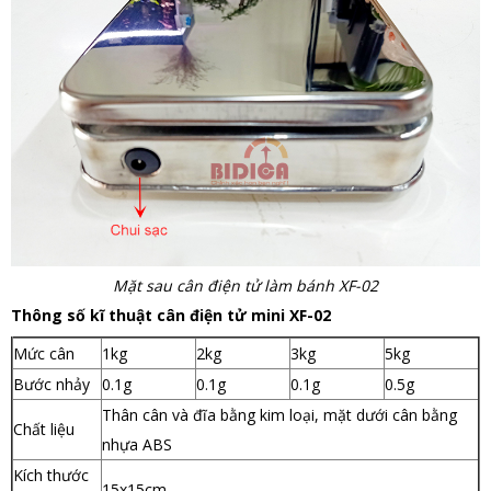
Mặt sau cân điện tử làm bánh XF-02
Thông số kĩ thuật cân điện tử mini XF-02
Mức cân
1kg
2kg
3kg
5kg
Bước nhảy
0.1g
0.1g
0.1g
0.5g
Thân cân và đĩa bằng kim loại, mặt dưới cân bằng
Chất liệu
nhựa ABS
Kích thước
15x15cm