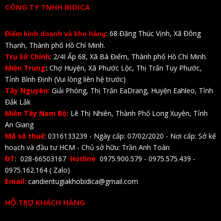
CÔNG TY TNHH BIDICA
: 68 Đặng Thúc Vịnh, Xã Đông
Điểm kinh doanh và kho hàng
Thạnh, Thành phố Hồ Chí Minh.
Trụ Sở Chính
: 2/4I Ấp 68, Xã Bà Điểm, Thành phố Hồ Chí Minh.
Miền Trung
:
Chợ Huyện, Xã Phước Lộc, Thị Trấn Tuy Phước,
Tỉnh Bình Định (Vui lòng liên hệ trước)
Tây Nguyên:
Giải Phóng, Thị Trấn EaDrang, Huyện Eahleo, Tỉnh
Đắk Lắk
Miền Tây Nam Bộ:
Lê Thị Nhiên, Thành Phố Long Xuyên, Tỉnh
An Giang
Mã số thuế
: 0316133239 - Ngày cấp: 07/02/2020 - Nơi cấp: Sở kế
hoạch và đầu tư HCM - Chủ sở hữu: Trần Anh Toàn
ĐT
: 028-66503167
Hotline
0975.900.579 - 0975.575.439 -
0975.162.164 ( Zalo)
Email:
candientugiakhobidica@gmail.com
HỖ TRỢ KHÁCH HÀNG