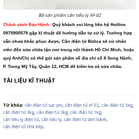
Bộ sản phẩm cân tiểu ly XF-02
Chính sách Bảo Hành:
Quý khách vui lòng liên hệ Hotline
0975900579 gặp kĩ thuật để hướng dẫn tự xử lý. Trường hợp
vẫn chưa khắc phục được, Cân điện tử Bidica sẽ cử nhân
viên đến sửa chữa tận nơi trong nội thành Hồ Chí Minh, hoặc
quý Anh/Chị có thể gửi sản phẩm về địa chỉ số 8 Song Hành,
P. Trung Mỹ Tây, Quận 12, HCM để kiểm tra và sửa chữa.
TÀI LIỆU KĨ THUẬT
Từ khóa:
cân điện tử sạc pin
,
cân điện tử xf-02
,
cân điện tử 5kg
,
cân điện tử 3kg
,
cân điện tử 2kg
,
cân điện tử 1kg
,
cân tiểu ly điện tử
,
cân tiểu ly
,
cân điện tử làm bánh
,
cân điện tử nhà bếp
,