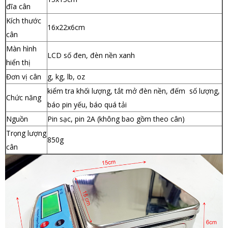
đĩa cân
Kích thước
16x22x6cm
cân
Màn hình
LCD số đen, đèn nền xanh
hiển thị
Đơn vị cân
g, kg, lb, oz
kiểm tra khối lượng, tắt mở đèn nền, đếm số lượng,
Chức năng
báo pin yếu, báo quá tải
Nguồn
Pin sạc, pin 2A (không bao gồm theo cân)
Trọng lượng
850g
cân