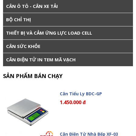
CÂN Ô TÔ - CÂN XE TẢI
BỘ CHỈ THỊ
THIẾT BỊ VÀ CẢM ỨNG LỰC LOAD CELL
CÂN SỨC KHỎE
CÂN ĐIỆN TỬ IN TEM MÃ VẠCH
SẢN PHẨM BÁN CHẠY
Cân Tiểu Ly BDC-GP
1.450.000 đ
Cân Điện Tử Nhà Bếp XF-03