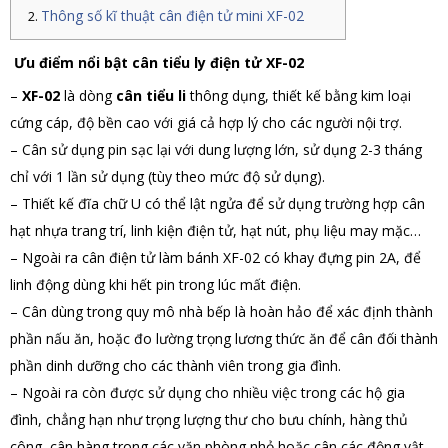
Thông số kĩ thuật cân điện tử mini XF-02
Ưu điểm nổi bật cân tiểu ly điện tử XF-02
–
XF-02
là dòng
cân tiểu li
thông dụng, thiết kế bằng kim loại
cứng cáp, độ bền cao với giá cả hợp lý cho các người nội trợ.
– Cân sử dụng pin sạc lại với dung lượng lớn, sử dụng 2-3 tháng
chỉ với 1 lần sử dụng (tùy theo mức độ sử dụng).
– Thiết kế đĩa chữ U có thể lật ngửa để sử dụng trường hợp cân
hạt nhựa trang trí, linh kiện điện tử, hạt nút, phụ liệu may mặc…
– Ngoài ra cân điện tử làm bánh XF-02 có khay đựng pin 2A, để
linh động dùng khi hết pin trong lúc mất điện.
– Cân dùng trong quy mô nhà bếp là hoàn hảo để xác định thành
phần nấu ăn, hoặc đo lường trọng lương thức ăn để cân đối thành
phần dinh dưỡng cho các thành viên trong gia đình.
– Ngoài ra còn được sử dụng cho nhiều việc trong các hộ gia
đình, chẳng hạn như trọng lượng thư cho bưu chính, hàng thủ
công, cân hàng trong các văn phòng nhỏ hoặc cân các động vật