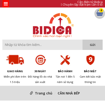
Cân điện tử Bidica
Chuyên lắp đặt trạm cân ô tô
0
GIAO HÀNG
30 NGÀY
BẢO HÀNH
BẢO MẬT
Miễn phí đơn trên
Đổi hàng lỗi do nhà
Tận nơi 1 đến 5
Cam kết bảo mật
1.5 triệu
sản xuất
năm sử dụng
thông tin
Trang chủ
CÂN NHÀ BẾP