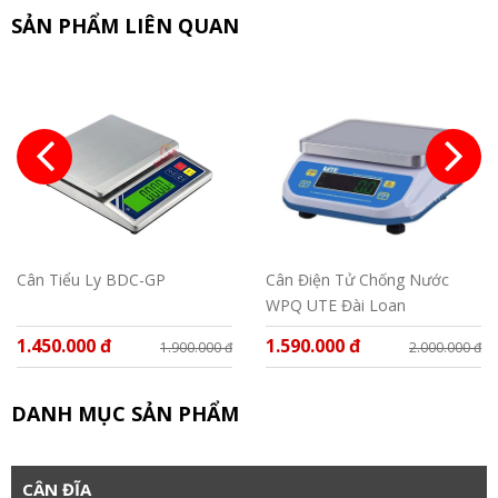
SẢN PHẨM LIÊN QUAN
Cân Tiểu Ly BDC-GP
Cân Điện Tử Chống Nước
WPQ UTE Đài Loan
1.450.000 đ
1.590.000 đ
1.900.000 đ
2.000.000 đ
DANH MỤC SẢN PHẨM
CÂN ĐĨA