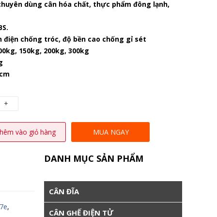
chuyên dùng cân hóa chất, thực phẩm đông lạnh,
BS.
nh điện chống tróc, độ bền cao chống gỉ sét
00kg, 150kg, 200kg, 300kg
g
0cm
+
hêm vào giỏ hàng
MUA NGAY
DANH MỤC SẢN PHẨM
CÂN ĐĨA
t7e
,
CÂN GHẾ ĐIỆN TỬ