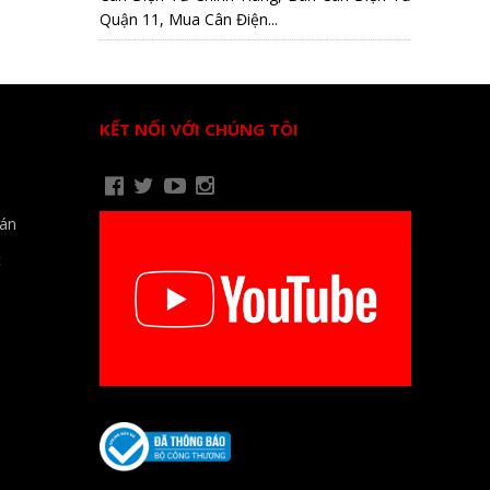
Quận 11, Mua Cân Điện...
KẾT NỐI VỚI CHÚNG TÔI
oán
t