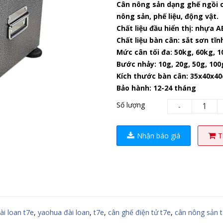
Cân nông sản dạng ghế ngồi 
nông sản, phế liệu, động vật.
Chất liệu đầu hiển thị: nhựa A
Chất liệu bàn cân: sắt sơn tĩ
Mức cân tối đa: 50kg, 60kg, 1
Bước nhảy: 10g, 20g, 50g, 100
Kích thước bàn cân: 35x40x4
Bảo hành: 12-24 tháng
Số lượng
-
Nhận báo giá
T
ài loan t7e
,
yaohua đài loan
,
t7e
,
cân ghế điện tử t7e
,
cân nông sản 