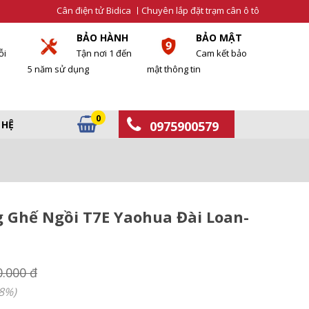
Cân điện tử Bidica
Chuyên lắp đặt trạm cân ô tô
BẢO HÀNH
BẢO MẬT
ỗi
Tận nơi 1 đến
Cam kết bảo
5 năm sử dụng
mật thông tin
0
 HỆ
0975900579
 Ghế Ngồi T7E Yaohua Đài Loan-
0.000 đ
8%)