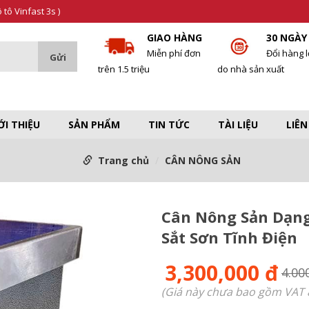
tô Vinfast 3s )
GIAO HÀNG
30 NGÀY
Miễn phí đơn
Đổi hàng l
trên 1.5 triệu
do nhà sản xuất
ỚI THIỆU
SẢN PHẨM
TIN TỨC
TÀI LIỆU
LIÊN
Trang chủ
CÂN NÔNG SẢN
Cân Nông Sản Dạng
Sắt Sơn Tĩnh Điện
3,300,000 đ
4.00
(Giá này chưa bao gồm VAT 