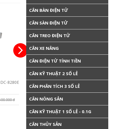
CÂN BÀN ĐIỆN TỬ
CÂN SÀN ĐIỆN TỬ
CÂN TREO ĐIỆN TỬ
CÂN XE NÂNG
CÂN ĐIỆN TỬ TÍNH TIỀN
CÂN KỸ THUẬT 2 SỐ LẺ
BDC-8280E
Cân Nông Sản Dạng Ghế Ngồi B19S
Cân Nô
CÂN PHÂN TÍCH 3 SỐ LẺ
Amcell USA- Sắt Sơn Tĩnh Điện
Amcell
CÂN NÔNG SẢN
3.750.000 đ
5.70
500.000 đ
4.900.000 đ
CÂN KỸ THUẬT 1 SỐ LẺ - 0.1G
CÂN THỦY SẢN