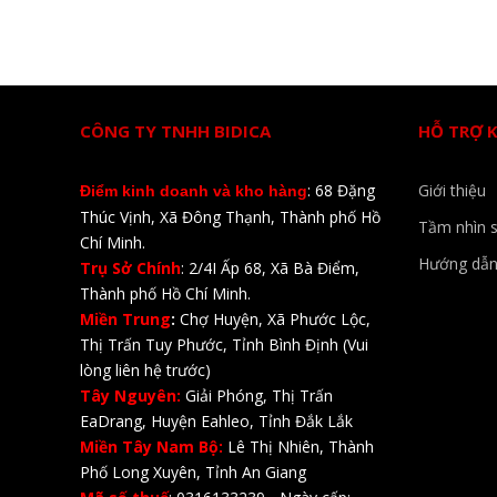
CÔNG TY TNHH BIDICA
HỖ TRỢ 
: 68 Đặng
Giới thiệu
Điểm kinh doanh và kho hàng
Thúc Vịnh, Xã Đông Thạnh, Thành phố Hồ
Tầm nhìn 
Chí Minh.
Hướng dẫn
Trụ Sở Chính
: 2/4I Ấp 68, Xã Bà Điểm,
Thành phố Hồ Chí Minh.
Miền Trung
:
Chợ Huyện, Xã Phước Lộc,
Thị Trấn Tuy Phước, Tỉnh Bình Định (Vui
lòng liên hệ trước)
Tây Nguyên:
Giải Phóng, Thị Trấn
EaDrang, Huyện Eahleo, Tỉnh Đắk Lắk
Miền Tây Nam Bộ:
Lê Thị Nhiên, Thành
Phố Long Xuyên, Tỉnh An Giang