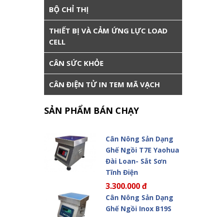
BỘ CHỈ THỊ
THIẾT BỊ VÀ CẢM ỨNG LỰC LOAD
CELL
CÂN SỨC KHỎE
CÂN ĐIỆN TỬ IN TEM MÃ VẠCH
SẢN PHẨM BÁN CHẠY
Cân Nông Sản Dạng
Ghế Ngồi T7E Yaohua
Đài Loan- Sắt Sơn
Tĩnh Điện
3.300.000 đ
Cân Nông Sản Dạng
Ghế Ngồi Inox B19S