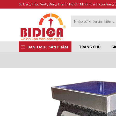
68 Đặng Thúc Vịnh, Đông Thạnh, Hồ Chí Minh ( Cạnh cửa hàng ô 
TRANG CHỦ
GI
DANH MỤC SẢN PHẨM