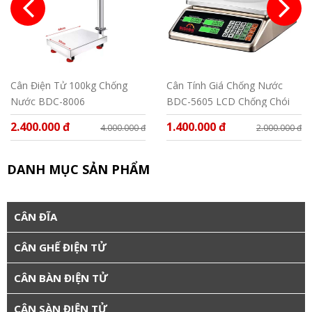
Cân Điện Tử 100kg Chống
Cân Tính Giá Chống Nước
Nước BDC-8006
BDC-5605 LCD Chống Chói
2.400.000 đ
1.400.000 đ
4.000.000 đ
2.000.000 đ
DANH MỤC SẢN PHẨM
CÂN ĐĨA
CÂN GHẾ ĐIỆN TỬ
CÂN BÀN ĐIỆN TỬ
CÂN SÀN ĐIỆN TỬ