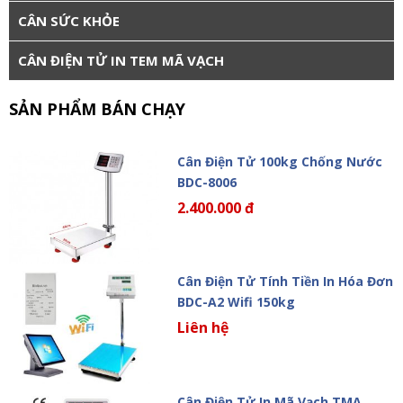
CÂN SỨC KHỎE
CÂN ĐIỆN TỬ IN TEM MÃ VẠCH
SẢN PHẨM BÁN CHẠY
Cân Điện Tử 100kg Chống Nước
BDC-8006
2.400.000 đ
Cân Điện Tử Tính Tiền In Hóa Đơn
BDC-A2 Wifi 150kg
Liên hệ
Cân Điện Tử In Mã Vạch TMA