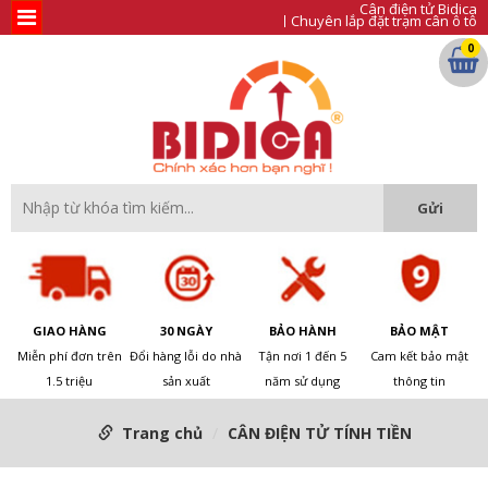
Cân điện tử Bidica
Chuyên lắp đặt trạm cân ô tô
0
GIAO HÀNG
30 NGÀY
BẢO HÀNH
BẢO MẬT
Miễn phí đơn trên
Đổi hàng lỗi do nhà
Tận nơi 1 đến 5
Cam kết bảo mật
1.5 triệu
sản xuất
năm sử dụng
thông tin
Trang chủ
CÂN ĐIỆN TỬ TÍNH TIỀN