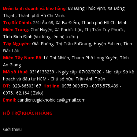
: 68 Đặng Thúc Vịnh, Xã Đông
Điểm kinh doanh và kho hàng
Thạnh, Thành phố Hồ Chí Minh.
Trụ Sở Chính
: 2/4I Ấp 68, Xã Bà Điểm, Thành phố Hồ Chí Minh.
Miền Trung
:
Chợ Huyện, Xã Phước Lộc, Thị Trấn Tuy Phước,
Tỉnh Bình Định (Vui lòng liên hệ trước)
Tây Nguyên:
Giải Phóng, Thị Trấn EaDrang, Huyện Eahleo, Tỉnh
Đắk Lắk
Miền Tây Nam Bộ:
Lê Thị Nhiên, Thành Phố Long Xuyên, Tỉnh
An Giang
Mã số thuế
: 0316133239 - Ngày cấp: 07/02/2020 - Nơi cấp: Sở kế
hoạch và đầu tư HCM - Chủ sở hữu: Trần Anh Toàn
ĐT
: 028-66503167
Hotline
0975.900.579 - 0975.575.439 -
0975.162.164 ( Zalo)
Email:
candientugiakhobidica@gmail.com
HỖ TRỢ KHÁCH HÀNG
Giới thiệu