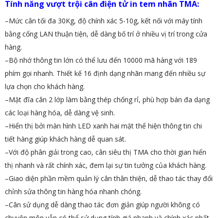
Tính năng vượt trội cân điện tử in tem nhãn TMA:
–
Mức cân tối đa 30Kg, độ chính xác 5-10g, kết nối với máy tính
bằng cổng LAN thuận tiện, dễ dàng bố trí ở nhiều vị trí trong cửa
hàng.
–
Bộ nhớ thông tin lớn có thể lưu đến 10000 mã hàng với 189
phím gọi nhanh. Thiết kế 16 định dạng nhãn mang đến nhiều sự
lựa chọn cho khách hàng.
–
Mặt đĩa cân 2 lớp làm bằng thép chống rỉ, phù hợp bán đa dạng
các loại hàng hóa, dễ dàng vệ sinh.
–
Hiển thị bởi màn hình LED xanh hai mặt thể hiện thông tin chi
tiết hàng giúp khách hàng dễ quan sát.
–
Với độ phân giải trong cao, cân siêu thị TMA cho thời gian hiển
thị nhanh và rất chính xác, đem lại sự tin tưởng của khách hàng.
–
Giao diện phần mềm quản lý cân thân thiện, dễ thao tác thay đổi
chỉnh sửa thông tin hàng hóa nhanh chóng.
–
Cân sử dụng dễ dàng thao tác đơn giản giúp người không có
chuyên môn vẫn có thể sử dụng tính giá nhanh và chính xác nhất.