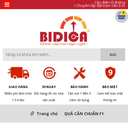
Cân điện tử Bidica
Chuyên lắp đặt trạm cân ô tô
0
GIAO HÀNG
30 NGÀY
BẢO HÀNH
BẢO MẬT
Miễn phí đơn trên
Đổi hàng lỗi do nhà
Tận nơi 1 đến 5
Cam kết bảo mật
1.5 triệu
sản xuất
năm sử dụng
thông tin
Trang chủ
QUẢ CÂN CHUẨN F1