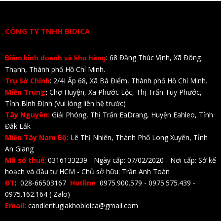
CÔNG TY TNHH BIDICA
: 68 Đặng Thúc Vịnh, Xã Đông
Điểm kinh doanh và kho hàng
Thạnh, Thành phố Hồ Chí Minh.
Trụ Sở Chính
: 2/4I Ấp 68, Xã Bà Điểm, Thành phố Hồ Chí Minh.
Miền Trung
:
Chợ Huyện, Xã Phước Lộc, Thị Trấn Tuy Phước,
Tỉnh Bình Định (Vui lòng liên hệ trước)
Tây Nguyên:
Giải Phóng, Thị Trấn EaDrang, Huyện Eahleo, Tỉnh
Đắk Lắk
Miền Tây Nam Bộ:
Lê Thị Nhiên, Thành Phố Long Xuyên, Tỉnh
An Giang
Mã số thuế
: 0316133239 - Ngày cấp: 07/02/2020 - Nơi cấp: Sở kế
hoạch và đầu tư HCM - Chủ sở hữu: Trần Anh Toàn
ĐT
: 028-66503167
Hotline
0975.900.579 - 0975.575.439 -
0975.162.164 ( Zalo)
Email:
candientugiakhobidica@gmail.com