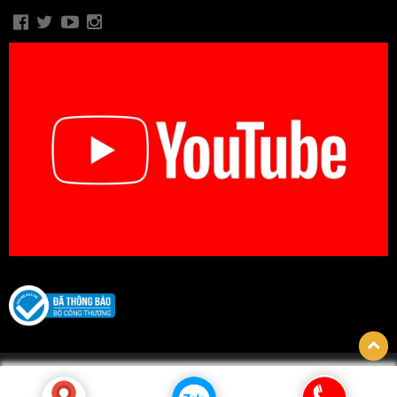
© Bản quyền thuộc về CÔNG TY TNHH BIDICA. Thiết kế bởi
hpsoft.vn