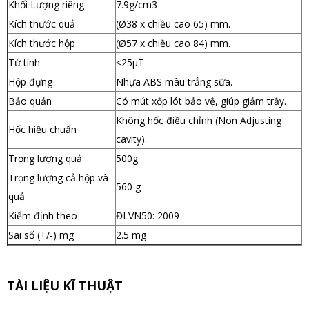
Khối Lượng riêng
7.9g/cm3
Kích thước quả
(Ø38 x chiều cao 65) mm.
Kích thước hộp
(Ø57 x chiều cao 84) mm.
Từ tính
≤25μT
Hộp đựng
Nhựa ABS màu trắng sữa.
Bảo quản
Có mút xốp lót bảo vệ, giúp giảm trầy.
Không hốc điều chỉnh (Non Adjusting
Hốc hiệu chuẩn
cavity).
Trọng lượng quả
500g
Trọng lượng cả hộp và
560 g
quả
Kiểm định theo
ĐLVN50: 2009
Sai số (+/-) mg
2.5 mg
TÀI LIỆU KĨ THUẬT